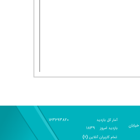
163693820
آمار کل بازدید
خیابان
1839
بازديد امروز
تمام کاربران آنلاين
(
7
)