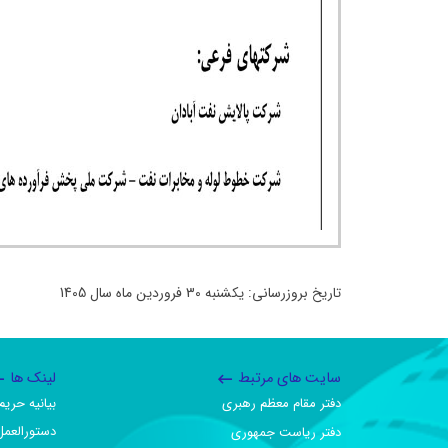
تاریخ بروزرسانی: یکشنبه 30 فروردین ماه سال 1405
سایت های مرتبط
لینک ها
دفتر مقام معظم رهبری
بیانیه حر
دستورالعمل
دفتر ریاست جمهوری