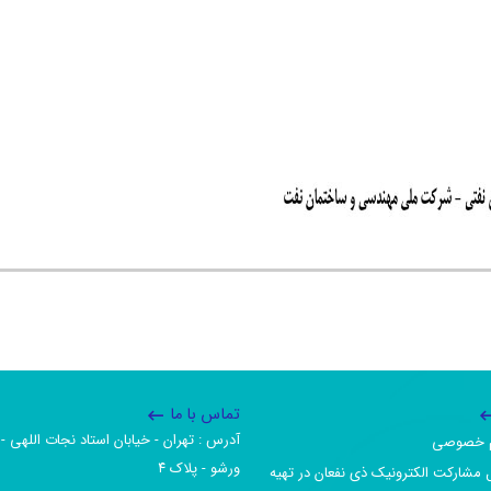
تماس با ما
آدرس :‌ تهران - خیابان استاد نجات اللهی - 
یم خصوصی
ورشو - پلاک ۴
 مشارکت الکترونیک ذی نفعان در تهیه