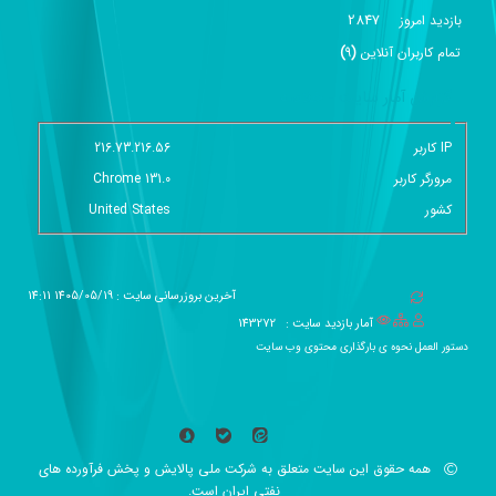
2847
بازديد امروز
تمام کاربران آنلاين
(
9
)
گزارش آمار سایت - خلاصه
IP کاربر
216.73.216.56
مرورگر کاربر
Chrome 131.0
کشور
United States
آخرین بروزرسانی سایت : 1405/05/19 14:11
آمار بازدید سایت :
143272
دستور العمل نحوه ی بارگذاری محتوی وب سایت
همه حقوق این سایت متعلق به شرکت ملی پالایش و پخش فرآورده های
نفتی ایران است.