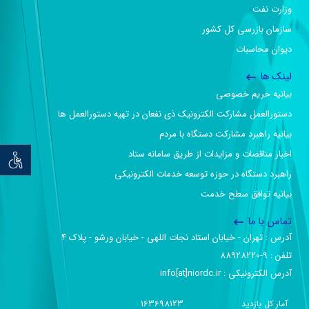
وزارت نفت
سازمان بازرسی کل کشور
دیوان محاسبات
لینک ها
بیانیه حریم خصوصی
دستورالعمل مشارکت الکترونیک ذی نفعان در تهیه دستورالعمل ها
بیانیه راهبرد مشارکت دستگاه با مردم
اخبار مناقصات و مزایدات از طریق سامانه ستاد
توان خو
راهبرد دستگاه در حوزه توسعه خدمات الکترونیکی
بیانیه توافق سطح خدمت
تماس با ما
آدرس :‌ تهران - خیابان استاد نجات اللهی - خیابان ورشو - پلاک ۴
تلفن :‌ 9-88928220
آدرس الکترونیکی :‌ info[at]niordc.ir
163698123
آمار کل بازدید