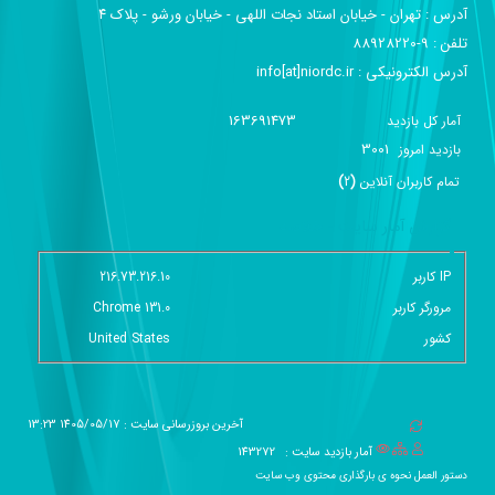
آدرس :‌ تهران - خیابان استاد نجات اللهی - خیابان ورشو - پلاک ۴
تلفن :‌ 9-88928220
آدرس الکترونیکی :‌ info[at]niordc.ir
163691473
آمار کل بازدید
3001
بازديد امروز
تمام کاربران آنلاين
(
2
)
گزارش آمار سایت - خلاصه
IP کاربر
216.73.216.10
مرورگر کاربر
Chrome 131.0
کشور
United States
آخرین بروزرسانی سایت : 1405/05/17 13:23
آمار بازدید سایت :
143272
دستور العمل نحوه ی بارگذاری محتوی وب سایت