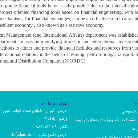
orporate financial tools is not easily possible due to the intensification
 project-oriented financing tools based on financial engineering, with 
 mechanisms for financial exchanges, can be an effective step in attracti
resilient economy , also known as a resistive economy.
nt Management (and International Affairs) department was established 
epartment focuses on identifying domestic and international investme
ethods to attract and provide financial facilities and resources from var
rnational relations in the fields of refining, petro-refining, transport
efining and Distribution Company (NIORDC).
تماس با ما
آدرس :‌ تهران - خیابان استاد نجات اللهی - 
یم خصوصی
ورشو - پلاک ۴
 مشارکت الکترونیک ذی نفعان در تهیه
تلفن :‌ 9-88928220
 ها
آدرس الکترونیکی :‌ info[at]niordc.ir
رد مشارکت دستگاه با مردم