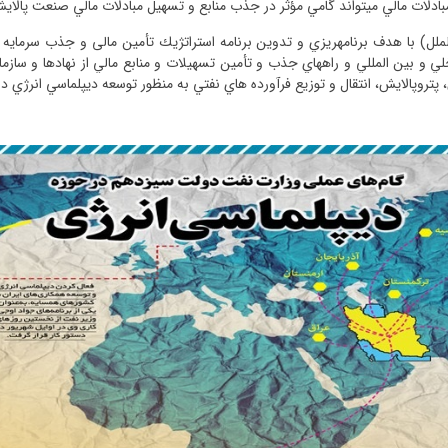
بادلات مالي مي­تواند گامي مؤثر در جذب منابع و تسهيل مبادلات مالي صنعت پالا
لملل) با هدف برنامه­ريزي و تدوين برنامه استراتژيك تأمین مالی و جذب سرمايه ­گ
لي و بين المللي و راه­هاي جذب و تأمين تسهيلات و منابع مالي از نهادها و سا
، پتروپالايش، انتقال و توزيع فرآورده ­هاي نفتي به­ منظور توسعه ديپلماسي انر