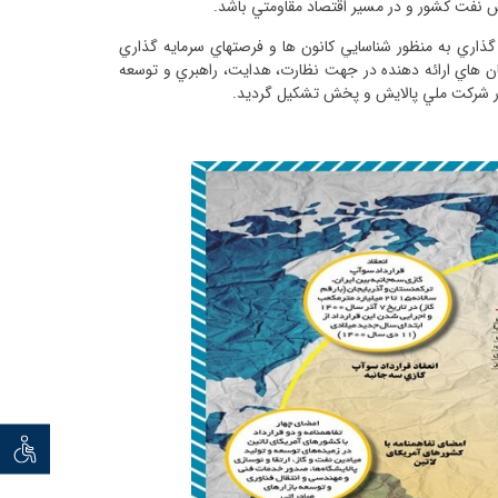
یش نفت کشور و در مسير اقتصاد مقاومتي باشد.
ذاري به­ منظور شناسايي كانون­ ها و فرصت­هاي سرمايه­ گذاري
زمان هاي ارائه دهنده در جهت نظارت، هدايت، راهبري و توسعه
ژي در شركت ملي پالايش و پخش تشکیل گردید.
توان خو