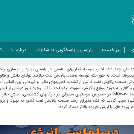
ی
میز خدمت
بازرسی و پاسخگویی به شکایات
درباره ما
ت
 چند دهه اخیر، سرمایه­ گذاری­های مناسبی در راستای بهبود و بهسازي واحد
ذیرفته است. به طور حتم توسعه صنعت پالایش نفت نیازمند توأمان دانش و فناوری ب
رزش صنعت پالایش نفت تا قبل از تشدید تحریم­های مالی
و غیرمالی
بین ­المللی آس
و کافی به حوزه صنایع پالایشی صورت نپذیرفت. با این وجود بروز عواملی از قبیل؛
نند
IMO2020
در خصوص
سوخت­های مصرفی در ناوگان
های کشتیرانی، نقش حائز اه
غیره سبب گردید که نگاه­ مدیران ارشد صنعت پالایش نفت کشور به بهبود و بروز
رآورده
­
های با ارزش افزوده بالاتر متمرکز گردد.