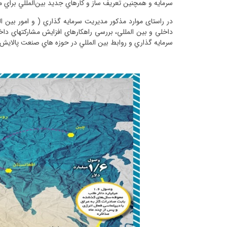
سرمايه و همچنين تعريف ساز و کارهاي جديد بين‌المللي براي م
در راستای موارد مذکور مديريت سرمايه ­­گذاري ( و امور بین ا
داخلي و بين المللي، بررسي راهكارهاي افزايش مشاركت­هاي داخ
سرمايه­ گذاري و روابط بين­ المللي در حوزه ­هاي صنعت پالايش