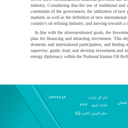
industry. Considering that the use of traditional and c
constraints of the government, the utilization of new
markets, as well as the definition of new international
country's oil refining industry, and moving towards a 
In line with the aforementioned goals, the Investme
plan for financing and attracting investment. This d
domestic and international participation, and finding m
supervise, guide, lead, and develop investment and inte
energy diplomacy within the National Iranian Oil R
163691684
آمار کل بازدید
خیابان
3212
بازديد امروز
تمام کاربران آنلاين
(
5
)
گزارش آمار سایت - خلاصه