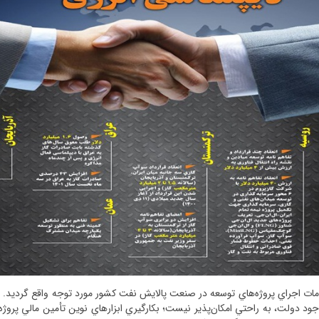
مات اجراي پروژه‌هاي توسعه در صنعت پالایش نفت کشور مورد توجه واقع گردید. با 
د دولت، به راحتي امکان‌پذير نيست؛ بکارگيري ابزارهاي نوين تأمين مالي پروژه مح