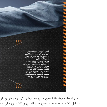
با این اوصاف موضوع تأمين مالي به عنوان يکي از مهمترين الزا
به دليل تشديد محدوديت‌هاي بين­ المللي و تنگناهاي مالي موجو