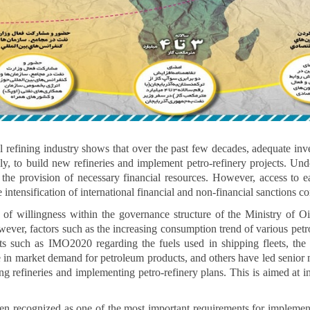
il refining industry shows that over the past few decades, adequate i
dly, to build new refineries and implement petro-refinery projects. Un
he provision of necessary financial resources. However, access to eac
e intensification of international financial and non-financial sanctions c
 of willingness within the governance structure of the Ministry of Oi
owever, factors such as the increasing consumption trend of various pet
ts such as IMO2020 regarding the fuels used in shipping fleets, the s
nge in market demand for petroleum products, and others have led senior m
ng refineries and implementing petro-refinery plans. This is aimed at i
en recognized as one of the most important requirements for implement