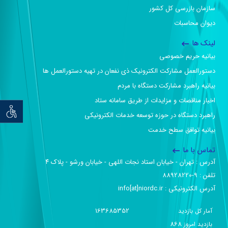
سازمان بازرسی کل کشور
دیوان محاسبات
لینک ها
بیانیه حریم خصوصی
دستورالعمل مشارکت الکترونیک ذی نفعان در تهیه دستورالعمل ها
بیانیه راهبرد مشارکت دستگاه با مردم
اخبار مناقصات و مزایدات از طریق سامانه ستاد
توان خو
راهبرد دستگاه در حوزه توسعه خدمات الکترونیکی
بیانیه توافق سطح خدمت
تماس با ما
آدرس :‌ تهران - خیابان استاد نجات اللهی - خیابان ورشو - پلاک ۴
تلفن :‌ 9-88928220
آدرس الکترونیکی :‌ info[at]niordc.ir
163685352
آمار کل بازدید
868
بازديد امروز