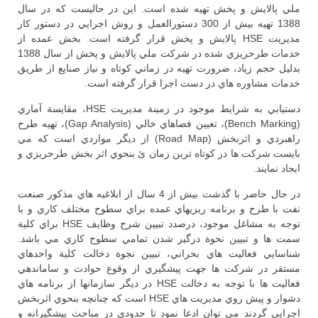
ملي پالايش و پخش تهيه شده است. اين در حاليست كه در سال
1388 تهيه بيش از 300 دستورالعمل و روش اجرايي در دستور كار
مديريت HSE پالايش و پخش قرار گرفته است. بخش عمده از
خدمات طرحريزي شده در شركت ملي پالايش و پخش از سال 1388
بدليل حجم زياد، ضرورت تهيه در زماني كوتاه و نياز صنايع از طريق
خدمات مشاوره هاي در دست اجرا قرار گرفته است.
دستيابي به شرايط موجود در زمينة مديريت HSE، مقايسة آماري
(Bench Marking)، تعيين فضاهاي خالي (Gap Analysis)، تهيه طرح
راهبردي و اثربخش (Road Map) از ديگر مواردي است كه مي
بايست شركت ها در كوتاه ترين زمان ئ بنحوي اثر بخش طرحريزي و
ايجاد نمايند.
در حال حاضر با گذشت بيش از 4 سال از ابلاغيه هاي مذكور صنعت
نفت با طرح و برنامه ريزيهاي عمده براي سطوح مختلف كاري و با
توجه به مشاغل موجود، درصدد تبيين شرح وظايف HSE براي كلية
سمت ها و تبيين نحوة درگير شدن تمامي سطوح كاري مي باشد.
شناسايي فعاليت هاي بحراني، تبيين نجوة دخالت كلية واحدهاي
مستقر در شركت ها جهت پيشگيري از وقوع حوادث و ساماندهي
فعاليت ها با توجه به دخالت HSE در ديگر سازمانها از برنامه هاي
دشوار و پيش روي مديريت هاي HSE است كه چنانچه بنحوي اثربخش
اجرايي گردند مي توان ادعا نمود تا حدودي در مباحث پيشگيرانه و