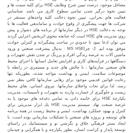
مشاغل موجود، درصدد تبيين شرح وظايف HSE براي كلية سمت ها و
تبيين نحوة درگير شدن تمامي سطوح كاري مي باشد. شناسايي
فعاليت هاي بحراني، تبيين نجوة دخالت كلية واحدهاي مستقر در
شركت ها جهت پيشگيري از وقوع حوادث و ساماندهي فعاليت ها با
توجه به دخالت HSE در ديگر سازمانها از برنامه هاي دشوار و پيش
روي مديريت هاي HSE است كه چنانچه بنحوي اثربخش اجرايي گردند
مي توان ادعا نمود تا حدودي در مباحث پيشگيرانه و كنترلي حوادث
موفق بوده ايم. 2- چراMS HSE : بدنبال پيشرفت صنعتي و ورود
ماشين آلات به عرصة زندگي افراد و پررنگ تر شدن نقش تجهيزات و
دستگاهها در فرآيندهاي كاري و افزايش تعامل انسانها با اجزاي محيط
هاي صنعتي سازمانها ، با چالش هاي جديد و مستمري در رابطه با
موضوعات سلامت، ايمني و بهداشت مواجه شدند، بطوريكه تنها
رعايت قوانين قديمي موجود براي رهايي سازمانها كافي بنظر نمي
رسد، لذا براي نجات واعتلاي سازمانها، نيروي انساني، بقاي محيط
زيست و جلوگيري از خسارت وارده به تجهيزات و تأسيسات، مديريت
يكپارچة HSE براي خاتمه دادن به تمامي دغدغه هاي موجود پا به
عرصة صنعت نهاد. سيستم مديريت HSE يك ابزار مديريتي براي
كنترل و بهبود عملكرد بهداشت، ايمني و محيط زيست در همة برنامه
هاي توسعه و پروژه هاي صنعتي يا تشكيلات سازماني بوده است، با
ايجاد بستر فرهنگي خلاق و نگرشي نو و سيستماتيك در راستاي
توسعة پايدار و كرامت انسان، بطور يكپارچه و با همگرايي و چيدمان