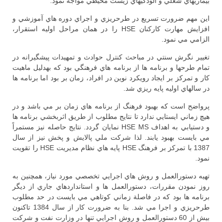
بيماريهاي شغلي و آلودگيهاي زيست محيطي مواجه نمود.
اين مهم ضرورت تسريع در طرحريزي و اجراي دوره هاي آموزشي و
افزايش مهارت كاركنان HSE را در همان مراحل اوليه استقرار،
الزامي مي نمود.
تغيير نگرش سنتي در مباحث كنترل حوادث و تمهيدات پيشگيرانه در
تمام طرحها و برنامه ها از برنامه هاي فرهنگي بود كه بهدليل ماهيت
كار و تمركز بر ايجاد رويكرد نوين در افراد، زمان بر بود اما برنامه ها
در سالهاي اوليه پايه ريزي شد.
پرواضح است كه بهبود فرهنگ از برنامه هاي زمان بر مي باشد و در
هيچ زماني ايستايي ندارد تا نتايج مطلوب از طريق اثربخشي برنامه ها
و دستيابي به اهداف HSE MS نمايان گردد. نتايج حاصله نيز مستمراً
مي بايست بهبود يابند. لذا شركت ملي پالايش و پخش نيز از سال
1387 با تمركز بر فرهنگ HSE پايه هاي نظام مديريت HSE را تقويت
نمود.
تهيه دستورالعمل و روش هاي اجرايي تخصصي مورد نياز، همچنين به
روز نمودن مقررات، دستورالعمل ها و استانداردهاي جاري از ديگر
برنامه ها بود كه در فاصلة زماني كوتاهي مي بايست در حد مطلوب
طرحريزي و اجرا مي شد. بنا به ضرورت كار از سال 1384 تاكنون
بيش از 60 دستورالعمل و روش اجرايي تنها در وزارت نفت و شركت