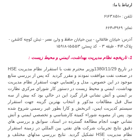
ارتباط با ما:
تلفن : 61638510
نمابر: 66404969
آدرس:
خیابان طالقاني - بین خیابان حافظ و ولی عصر - نبش کوچه کاشفی -
پلاک 414 - طبقه 3 - کد پستی 15553-15918
1- تاريخچه نظام مديريت بهداشت، ايمني و محيط زيست :
در تاريخ 1380/11/29وزير محترم نفت با استقرار نظام مديريت HSE
در صنعت نفت موافقت نمودند و مقرر گرديد كه پس از بررسي منابع
موجود در اين خصوص، مدل و راهنمايي جهت استقرار نظام مديريت
بهداشت، ايمني و محيط زيست در دستور كار شوراي مركزي نظارت
بر ايمني و آتش نشاني قرار گيرد اين در حالي بود كه بيش از سه
سال قبل مطالعات مذكور و انتخاب بهترين گزينه جهت استقرار
سيستم كديريت ايمن، اثربخش و كارا بطور غير رسمي شروع شده
بود. پس از مصوبه شوراء كميتة كارشناسي و تخصصي ايمني و آتش
نشاني جهت انجام مطالعة گسترده در اسناد، سوابق و بررسي هاي
دقيق نتايج تجربيات شركت هاي نفتي بين المللي در زمينة استقرار
نظام مديريت HSE تشكيل گرديد. نتايج بررسي مدلهاي مختلف و