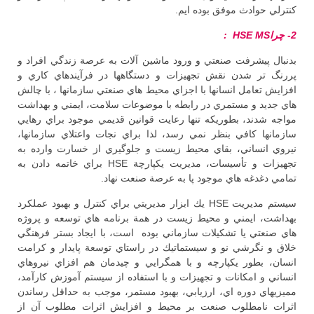
كنترلي حوادث موفق بوده ايم.
2- چراHSE
MS
:
بدنبال پيشرفت صنعتي و ورود ماشين آلات به عرصة زندگي افراد و
پررنگ تر شدن نقش تجهيزات و دستگاهها در فرآيندهاي كاري و
افزايش تعامل انسانها با اجزاي محيط هاي صنعتي سازمانها ، با چالش
هاي جديد و مستمري در رابطه با موضوعات سلامت، ايمني و بهداشت
مواجه شدند، بطوريكه تنها رعايت قوانين قديمي موجود براي رهايي
سازمانها كافي بنظر نمي رسد، لذا براي نجات واعتلاي سازمانها،
نيروي انساني، بقاي محيط زيست و جلوگيري از خسارت وارده به
تجهيزات و تأسيسات، مديريت يكپارچة HSE براي خاتمه دادن به
تمامي دغدغه هاي موجود پا به عرصة صنعت نهاد.
سيستم مديريت HSE يك ابزار مديريتي براي كنترل و بهبود عملكرد
بهداشت، ايمني و محيط زيست در همة برنامه هاي توسعه و پروژه
هاي صنعتي يا تشكيلات سازماني بوده است، با ايجاد بستر فرهنگي
خلاق و نگرشي نو و سيستماتيك در راستاي توسعة پايدار و كرامت
انسان، بطور يكپارچه و با همگرايي و چيدمان هم افزاي نيروهاي
انساني و امكانات و تجهيزات و با استفاده از سيستم آموزش كارآمد،
مميزيهاي دوره اي، ارزيابي، بهبود مستمر، موجب به حداقل رساندن
اثرات نامطلوب صنعت بر محيط و افزايش اثرات مطلوب آن از