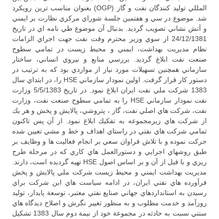
المللي توليد كنندگان نفت و گاز (OGP) بعنوان مناسب ترين رويكرد
شد. موضوع در سي و هفتمين جلسة شوراي مركزي نظارت بر ايمني
و آتش نشاني تصويب گرديد. بدنبال آن موضوع طي نامه اي در تاريخ
24/12/1381 از سوي وزير محترم وقت نفت جهت اجراي الزامات
نظام مديريت بهداشت، ايمني و محيط زيست در تمامي سطوح
صنعت نفت ابلاغ گرديد. بررسي منابع و نيروي انساني، ساختار
سازماني همچنين تسهيلات مورد نياز از مواردي بود كه به ترتيب در
دستور كار قرار گرفت. اولين نمودار سازماني HSE را، در ابتداي سال
1383 شركت ملي نفت ايران ابلاغ نمود. در تاريخ 5/5/1383 وزارت
نفت نمودار سازماني HSE را به تمامي سطوح صنعت نفت، وزارت
نفت، شركت هاي اصلي نفت، گاز ، پتروشي، پالايش و پخش و هر يك
از شركت هاي زيرمجموعه به تفكيك ابلاغ نمود. از آن پس تاكنون
تمامي شركت هاي نفتي در راستاي اهداف و خط و مشي تعيين شده
حركت نموده و با تلاش فراوان سعي بر انجام فعاليت ها و وظايف بر
طبق روشهاي اجرايي و دستورالعمل هاي كاري كه در مرحلة طرح
ريزي و با قبل از آن و بر اساس اصول HSE تهيه گرديده است، دارند.
مديريت بهداشت ايمني و محيط زيست شركت ملي پالايش و پخش
فرآورده هاي نفتي ايران، در ادامه سياست هاي اين شركت براي
رسيدن به استانداردهاي جهاني صنايع نفتي معتبر، توسعة پايدار، توليد
روزآمد و خدمت مطلوب و به منظور تغيير نگرش و اصلاح ديدگاه هاي
سنتي نسبت به حادثه در مجموعة خود از نيمة دوم سال 1383 تشكيل