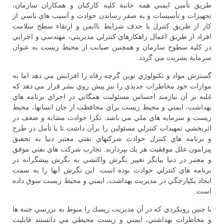
طريق تأمين ايمني همه جانبة كليه كاركنان و همكاران سازمان،
تجهيزات و تأسيسات و به صفر رساندن حوادث و آسيب هاي ناسي از
كار از طريق كنترل يا حذف شرايط ناايمن و ارتقاء سطح سلامت
افراد از طريق اعمال راهكارهاي كنترلي مديريتي، مهندسي و اجرايي
در كلية سطوح سازمان و همچنين صيانت از محيط زيست به عنوان
سرماية بشريت مي گردد.
گسترش مواد و تكنولوژي نوين گرچه رفاه را افزايش مي دهد اما به
موازات خود مخاطرات جديدي را نيز پيش روي بشر قرار مي دهد كه
غلبه بر آن نيازمند احساس مسئوليت همگاني در اجراي برنامه هاي
بهداشت، ايمني و محيط زيست براي محافظت از جان انسانها، محيط
زيست و سرمايه هاي ملي مي باشد. تكرا حوادث مشابه و ضعف در
اثربخشي تمهيدات كنترلي مسئولين را برآن داشت تا با تأمل در طرح
و برنامه هاي كنترل حوادث شركتهاي نفتي معتبر دنيا به تحقيق
پيرامون علل موفقيت هر يك بپردازند. تجارب شركت هاي نفتي موفق
و معتبر در دنيا بيانگر تغيير نگرش واكنشي به نگرش پيشگرانه در
برنامه هاي كنترلي حوادث بوده است. اين نگرش آنها را به سمت
ايجاد يكپارچگي در مديريت بهداشت، ايمني و محيط زيست سوق داده
است.
با چنين رويكردي كه در آن مديريت ريسك را منوط به بررسي جنبه ها
و مخاطرات بهداشتي، ايمني و زيست محيطي مي دانستند قابليت