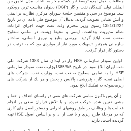
مطالعات بعمل آمده توسط اين كميته منجر به انتخاب مدل انجمن بين
المللي توليد كنندگان نفت و گاز (OGP) بعنوان مناسب ترين رويكرد
شد. موضوع در سي و هفتمين جلسة شوراي مركزي نظارت بر ايمني
و آتش نشاني تصويب گرديد. بدنبال آن موضوع طي نامه اي در تاريخ
1381/12/24ازسوي وزير محترم وقت نفت جهت اجراي الزامات
نظام مديريت بهداشت، ايمني و محيط زيست در تمامي سطوح
صنعت نفت ابلاغ گرديد. بررسي منابع و نيروي انساني، ساختار
سازماني همچنين تسهيلات مورد نياز از مواردي بود كه به ترتيب در
دستور كار قرار گرفت.
اولين نمودار سازماني HSE را
،
در ابتداي سال 1383 شركت ملي
نفت ايران ابلاغ نمود. در تاريخ 1385/5/5وزارت نفت نمودار سازماني
HSE را به تمامي سطوح صنعت نفت، وزارت نفت، شركت هاي
اصلي نفت، گاز ، پتروشي، پالايش و پخش و هر يك از شركت هاي
زيرمجموعه به تفكيك ابلاغ نمود.
از آن پس تاكنون تمامي شركت هاي نفتي در راستاي اهداف و خط و
مشي تعيين شده حركت نموده و با تلاش فراوان سعي بر انجام
فعاليت ها و وظايف بر طبق روشهاي اجرايي و دستورالعمل هاي كاري
كه در مرحلة طرح ريزي و با قبل از آن و بر اساس اصول HSE تهيه
گرديده است، دارند.
مديريت بهداشت ايمني و محيط زيست شركت ملي پالايش و پخش