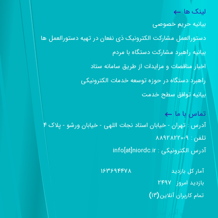
لینک ها
بیانیه حریم خصوصی
دستورالعمل مشارکت الکترونیک ذی نفعان در تهیه دستورالعمل ها
بیانیه راهبرد مشارکت دستگاه با مردم
اخبار مناقصات و مزایدات از طریق سامانه ستاد
راهبرد دستگاه در حوزه توسعه خدمات الکترونیکی
بیانیه توافق سطح خدمت
تماس با ما
آدرس :‌ تهران - خیابان استاد نجات اللهی - خیابان ورشو - پلاک ۴
تلفن :‌ 9-88928220
آدرس الکترونیکی :‌ info[at]niordc.ir
163694478
آمار کل بازدید
2497
بازديد امروز
تمام کاربران آنلاين
(
13
)
گزارش آمار سایت - خلاصه