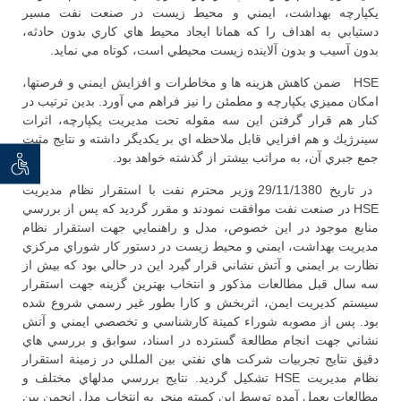
يكپارچه بهداشت، ايمني و محيط زيست در صنعت نفت مسير
دستيابي به اهداف را كه همانا ايجاد محيط هاي كاري بدون حادثه،
بدون آسيب و بدون آلاينده زيست محيطي است، كوتاه مي نمايد.
HSE ضمن كاهش هزينه ها و مخاطرات و افزايش ايمني و فرصتها،
امكان مميزي يكپارچه و مطمئن را نيز فراهم مي آورد. بدين ترتيب در
كنار هم قرار گرفتن اين سه مقوله تحت مديريت يكپارچه، اثرات
سينرژيك و هم افزايي قابل ملاحظه اي بر يكديگر داشته و نتايج مثبت
جمع جبري آن، به مراتب بيشتر از گذشته خواهد بود.
توان خو
در تاريخ 29/11/1380 وزير محترم نفت با استقرار نظام مديريت
HSE در صنعت نفت موافقت نمودند و مقرر گرديد كه پس از بررسي
منابع موجود در اين خصوص، مدل و راهنمايي جهت استقرار نظام
مديريت بهداشت، ايمني و محيط زيست در دستور كار شوراي مركزي
نظارت بر ايمني و آتش نشاني قرار گيرد اين در حالي بود كه بيش از
سه سال قبل مطالعات مذكور و انتخاب بهترين گزينه جهت استقرار
سيستم كديريت ايمن، اثربخش و كارا بطور غير رسمي شروع شده
بود. پس از مصوبه شوراء كميتة كارشناسي و تخصصي ايمني و آتش
نشاني جهت انجام مطالعة گسترده در اسناد، سوابق و بررسي هاي
دقيق نتايج تجربيات شركت هاي نفتي بين المللي در زمينة استقرار
نظام مديريت HSE تشكيل گرديد. نتايج بررسي مدلهاي مختلف و
مطالعات بعمل آمده توسط اين كميته منجر به انتخاب مدل انجمن بين