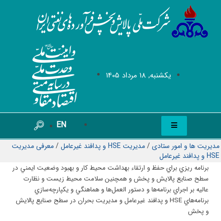
يکشنبه, 18 مرداد 1405
EN
مدیریت ها و امور ستادی
/
مدیریت HSE و پدافند غیرعامل
/
معرفی مدیریت
HSE و پدافند غیرعامل
برنامه ريزي براي حفظ و ارتقاء بهداشت محيط كار و بهبود وضعيت ايمني در
سطح صنايع پالايش و پخش و همچنين سلامت محيط زيست و نظارت
عاليه بر اجراي برنامه‌ها و دستور العمل‌ها و هماهنگي و يكپارچه‌سازي
برنامه‌هاي HSE و پدافند غير‌عامل و مديريت بحران در سطح صنايع پالايش
و پخش