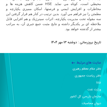
محيطي است، كوتاه مي نمايد. HSE ضمن كاهش هزينه ها و
مخاطرات و افزايش ايمني و فرصتها، امكان مميزي يكپارچه و
مطمئن را نيز فراهم مي آورد. بدين ترتيب در كنار هم قرار گرفتن اين
سه مقوله تحت مديريت يكپارچه، اثرات سينرژيك و هم افزايي قابل
ملاحظه اي بر يكديگر داشته و نتايج مثبت جمع جبري آن، به مراتب
بيشتر از گذشته خواهد بود.
تاریخ بروزرسانی : دوشنبه 13 مهر 1404
سایت های مرتبط
دفتر مقام معظم رهبری
دفتر ریاست جمهوری
شانا
وزارت نفت
سازمان بازرسی کل کشور
دیوان محاسبات