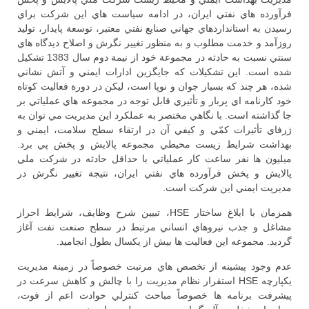
فرآورده هاي نفتي ايران، در ادامه سياست هاي اين شركت براي
رسيدن به استانداردهاي جهاني صنايع نفتي معتبر، توسعة پايدار، توليد
روزآمد و خدمت مطلوب و به منظور تغيير نگرش و اصلاح ديدگاه هاي
سنتي نسبت به حادثه در مجموعة خود از نيمة دوم سال 1383 تشكيل
شده است. اين تشكيلات كه جايگزين ادارات ايمني و آتش نشاني
شده، هر چند كه بسيار جوان و نوپا است، ليكن در دورة فعاليت كوتاه
خود كارنامه اي پربار و تأثيري قابل توجه در مجموعه هاي عملياتي بر
جا گذاشته است. با نگاهي مختصر به عملكرد اين مديريت مي توان به
ژرفاي تأثيرات كمّي و كيفي آن در ارتقاء سطح سلامت، ايمني و
بهداشت شرايط زيست محيطي مجموعه پالايش و پخش پي برد.
ميليون ها نفر ساعت كار عملياتي با حداقل حادثه در شركت ملي
پالايش و پخش فرآورده هاي نفتي ايران، نتيجة تغيير نگرش در
مديريت ايمني اين شركت است.
همزمان با ابلاغ ساختار HSE، تبيين شرح وظايف، شرايط احراز
مشاغل و جذب نيروهاي انساني مرتبط در سطح صنعت نفت آغاز
گرديد. مجموعه اين فعاليت ها بيش از يكسال بطول انجاميد.
عدم وجود پيشينه از تخصص هاي مرتبت خصوصاً در زمينة مديريت
يكپارچه HSE استقرار نظام مديريت را با چالش و كاهش سرعت در
پيشرفت برنامه ها خصوصاً مباحث كنترلي حوادث اعم از فوت،