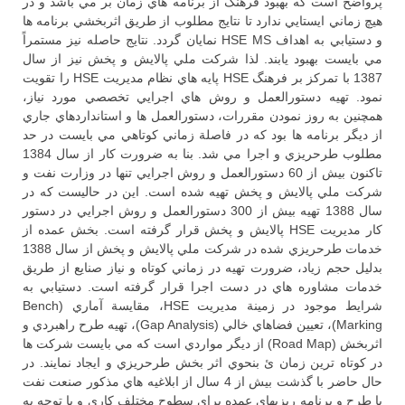
پرواضح است كه بهبود فرهنگ از برنامه هاي زمان بر مي باشد و در
هيچ زماني ايستايي ندارد تا نتايج مطلوب از طريق اثربخشي برنامه ها
و دستيابي به اهداف HSE MS نمايان گردد. نتايج حاصله نيز مستمراً
مي بايست بهبود يابند. لذا شركت ملي پالايش و پخش نيز از سال
1387 با تمركز بر فرهنگ HSE پايه هاي نظام مديريت HSE را تقويت
نمود. تهيه دستورالعمل و روش هاي اجرايي تخصصي مورد نياز،
همچنين به روز نمودن مقررات، دستورالعمل ها و استانداردهاي جاري
از ديگر برنامه ها بود كه در فاصلة زماني كوتاهي مي بايست در حد
مطلوب طرحريزي و اجرا مي شد. بنا به ضرورت كار از سال 1384
تاكنون بيش از 60 دستورالعمل و روش اجرايي تنها در وزارت نفت و
شركت ملي پالايش و پخش تهيه شده است. اين در حاليست كه در
سال 1388 تهيه بيش از 300 دستورالعمل و روش اجرايي در دستور
كار مديريت HSE پالايش و پخش قرار گرفته است. بخش عمده از
خدمات طرحريزي شده در شركت ملي پالايش و پخش از سال 1388
بدليل حجم زياد، ضرورت تهيه در زماني كوتاه و نياز صنايع از طريق
خدمات مشاوره هاي در دست اجرا قرار گرفته است. دستيابي به
شرايط موجود در زمينة مديريت HSE، مقايسة آماري (Bench
Marking)، تعيين فضاهاي خالي (Gap Analysis)، تهيه طرح راهبردي و
اثربخش (Road Map) از ديگر مواردي است كه مي بايست شركت ها
در كوتاه ترين زمان ئ بنحوي اثر بخش طرحريزي و ايجاد نمايند. در
حال حاضر با گذشت بيش از 4 سال از ابلاغيه هاي مذكور صنعت نفت
با طرح و برنامه ريزيهاي عمده براي سطوح مختلف كاري و با توجه به