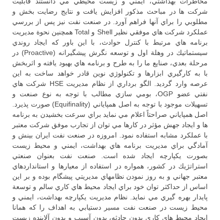
مخاطرات بهداشتي، ايمني و زيست محيطي مي دانستند قابليت
شركت ها در مباحث مذكور افزايش يافت و نتايج رضايت بخش و
مطلوبي را براي آنها فراهم آورد. در صنعت نفت نيز پس از بررسي
عملكرد شركت هاي موفقي نظير Shell و Total همچنين نحوة مديريت
برنامه هاي مرتبط با كنترل حوادث، با اين باور كه ايجاد روندي
سيستماتيك در وهلة اول و توسعه نگرش پيشگيرانه (Proactive) در
مرحلة بعدي، صنايع ما را به طرح و برنامه هاي بهبود يافته و اثربخش
با به كارگيري ابزارها و تكنولوژي نوين قادر خواهد ساخت به اين
عرصه وارد گرديد. الگو برداري از نظام مديريت HSE شركت هاي
نفتي عضو OGP، بومي سازي مطالب با توجه به نوع صنعت و
تسهيلات موجود با توجه به اصل همپاياني (Equifinality) صورت پذيرد.
اصل همپاياني صراحتاً اعلام مي نمايد براي سرعت بخشيدن به برنامه
ها و ايجاد جهش مؤثر در كارها مي توان از تجارب موفق شركت معتبر
با عملكرد مشابه استفاده نمود. امروزه در صنعت نفت ايران بينش و
آمادگي براي مديريت برنامه هاي بهداشت، ايمني و محيط زيست
بصورت يكپارچه ايجاد شده است. صنعت نفت بعنوان صنعتي
استراتژيك در كشور، همواره در استفاده از معيارها و استانداردهاي
معتبر جهاني و به روز نمودن نظامهاي مديريتي پيشگام بوده و بر اين
اساس از حداكثر توان خود براي ايجاد محيط هاي كاري سالم و توسعة
پايدار بهره گيري مي نمايد. نظام مديريت يكپارچه بهداشت، ايمني و
محيط زيست در صنعت نفت مسير دستيابي به اهداف را كه همانا
ايجاد محيط هاي كاري بدون حادثه، بدون آسيب و بدون آلاينده زيست