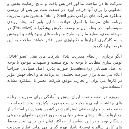
شركت ها در مباحث مذكور افزايش يافت و نتايج رضايت بخش و
مطلوبي را براي آنها فراهم آورد. در صنعت نفت نيز پس از بررسي
عملكرد شركت هاي موفقي نظير Shell و Total همچنين نحوة مديريت
برنامه هاي مرتبط با كنترل حوادث، با اين باور كه ايجاد روندي
سيستماتيك در وهلة اول و توسعه نگرش پيشگيرانه (Proactive) در
مرحلة بعدي، صنايع ما را به طرح و برنامه هاي بهبود يافته و اثربخش
با به كارگيري ابزارها و تكنولوژي نوين قادر خواهد ساخت به اين
عرصه وارد گرديد.
الگو برداري از نظام مديريت HSE شركت هاي نفتي عضو OGP،
بومي سازي مطالب با توجه به نوع صنعت و تسهيلات موجود با توجه
به اصل همپاياني (Equifinality) صورت پذيرد. اصل همپاياني صراحتاً
اعلام مي نمايد براي سرعت بخشيدن به برنامه ها و ايجاد جهش مؤثر
در كارها مي توان از تجارب موفق شركت معتبر با عملكرد مشابه
استفاده نمود.
امروزه در صنعت نفت ايران بينش و آمادگي براي مديريت برنامه
هاي بهداشت، ايمني و محيط زيست بصورت يكپارچه ايجاد شده است.
صنعت نفت بعنوان صنعتي استراتژيك در كشور، همواره در استفاده از
معيارها و استانداردهاي معتبر جهاني و به روز نمودن نظامهاي مديريتي
پيشگام بوده و بر اين اساس از حداكثر توان خود براي ايجاد محيط
هاي كاري سالم و توسعة پايدار بهره گيري مي نمايد. نظام مديريت