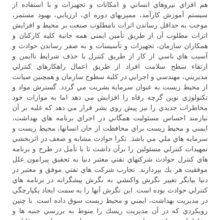
هم افزاي نيروهاي انساني و امكانات و تجهيزات و با استفاده از
سيستم آموزش كارآمد، مميزيهاي دوره اي، ارزيابي، بهبود مستمر،
موجب به حداقل رساندن اثرات نامطلوب صنعت بر محيط و افزايش
اثرات مطلوب آن از طريق تأمين ايمني همه جانبة كليه كاركنان و
همكاران سازمان، تجهيزات و تأسيسات و به صفر رساندن حوادث و
آسيب هاي ناسي از كار از طريق كنترل يا حذف شرايط ناايمن و
ارتقاء سطح سلامت افراد از طريق اعمال راهكارهاي كنترلي
مديريتي، مهندسي و اجرايي در كلية سطوح سازمان و همچنين صيانت
از محيط زيست به عنوان سرماية بشريت مي گردد. گسترش مواد و
تكنولوژي نوين گرچه رفاه را افزايش مي دهد اما به موازات خود
مخاطرات جديدي را نيز پيش روي بشر قرار مي دهد كه غلبه بر آن
نيازمند احساس مسئوليت همگاني در اجراي برنامه هاي بهداشت،
ايمني و محيط زيست براي محافظت از جان انسانها، محيط زيست و
سرمايه هاي ملي مي باشد. تكرا حوادث مشابه و ضعف در اثربخشي
تمهيدات كنترلي مسئولين را برآن داشت تا با تأمل در طرح و برنامه
هاي كنترل حوادث شركتهاي نفتي معتبر دنيا به تحقيق پيرامون علل
موفقيت هر يك بپردازند. تجارب شركت هاي نفتي موفق و معتبر در
دنيا بيانگر تغيير نگرش واكنشي به نگرش پيشگرانه در برنامه هاي
كنترلي حوادث بوده است. اين نگرش آنها را به سمت ايجاد يكپارچگي
در مديريت بهداشت، ايمني و محيط زيست سوق داده است. با چنين
رويكردي كه در آن مديريت ريسك را منوط به بررسي جنبه ها و