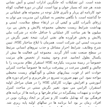
شده است. اين تشكيلات كه جايگزين ادارات ايمني و آتش نشاني
شده، هر چند كه بسيار جوان و نوپا است، ليكن در دورة فعاليت كوتاه
خود كارنامه اي پربار و تأثيري قابل توجه در مجموعه هاي عملياتي بر
جا گذاشته است. با نگاهي مختصر به عملكرد اين مديريت مي توان به
ژرفاي تأثيرات كمّي و كيفي آن در ارتقاء سطح سلامت، ايمني و
بهداشت شرايط زيست محيطي مجموعه پالايش و پخش پي برد.
ميليون ها نفر ساعت كار عملياتي با حداقل حادثه در شركت ملي
پالايش و پخش فرآورده هاي نفتي ايران، نتيجة تغيير نگرش در
مديريت ايمني اين شركت است. همزمان با ابلاغ ساختار HSE، تبيين
شرح وظايف، شرايط احراز مشاغل و جذب نيروهاي انساني مرتبط
در سطح صنعت نفت آغاز گرديد. مجموعه اين فعاليت ها بيش از
يكسال بطول انجاميد. عدم وجود پيشينه از تخصص هاي مرتبت
خصوصاً در زمينة مديريت يكپارچه HSE استقرار نظام مديريت را با
چالش و كاهش سرعت در پيشرفت برنامه ها خصوصاً مباحث كنترلي
حوادث اعم از فوت، بيماريهاي شغلي و آلودگيهاي زيست محيطي
مواجه نمود. اين مهم ضرورت تسريع در طرحريزي و اجراي دوره هاي
آموزشي و افزايش مهارت كاركنان HSE را در همان مراحل اوليه
استقرار، الزامي مي نمود. تغيير نگرش سنتي در مباحث كنترل
حوادث و تمهيدات پيشگيرانه در تمام طرحها و برنامه ها از برنامه هاي
فرهنگي بود كه بهدليل ماهيت كار و تمركز بر ايجاد رويكرد نوين در
افراد، زمان بر بود اما برنامه ها در سالهاي اوليه پايه ريزي شد.