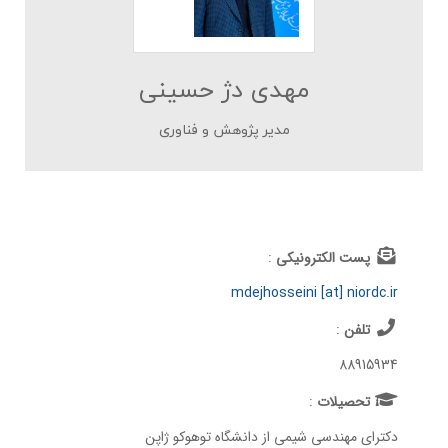
مهدی دژ حسینی
مدير پژوهش و فناوری
پست الکترونیکی
:
mdejhosseini [at] niordc.ir
تلفن
:
88915934
تحصيلات
:
دکترای مهندسی شیمی از دانشگاه توهوکو ژاپن