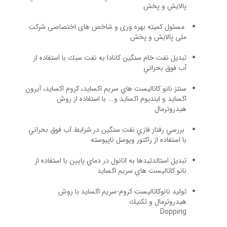
پالايش و پخش
مسئول کمیته بهره وری و شاخص های اختصاصی شرکت
ملی پالایش و پخش
تبديل نفت خام سنگين كانادا به نفت سبك با استفاده از
آب فوق بحراني
سنتز نانو كاتاليست هاي سريم اكسايد، كروم اكسايد، آيرون
اكسايد و اينديوم اكسايد و... با استفاده از روش
هيدروترمال
بررسي رفتار فازي نفت سنگين در شرايط آب فوق بحراني
با استفاده از راكتور ويوسل ناپيوسته
تبديل استالدئيدها به اتانول در دماي پايين با استفاده از
نانو كاتاليست هاي سريم اكسايد
توليد نانوكاتاليست كروم-سريم اكسايد با روش
هيدروترمال و تكنيك
Dopping