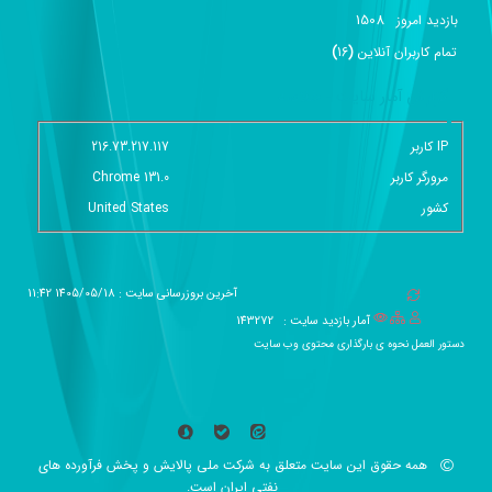
1508
بازديد امروز
تمام کاربران آنلاين
(
16
)
گزارش آمار سایت - خلاصه
IP کاربر
216.73.217.117
مرورگر کاربر
Chrome 131.0
کشور
United States
آخرین بروزرسانی سایت : 1405/05/18 11:42
آمار بازدید سایت :
143272
دستور العمل نحوه ی بارگذاری محتوی وب سایت
همه حقوق این سایت متعلق به شرکت ملی پالایش و پخش فرآورده های
نفتی ایران است.