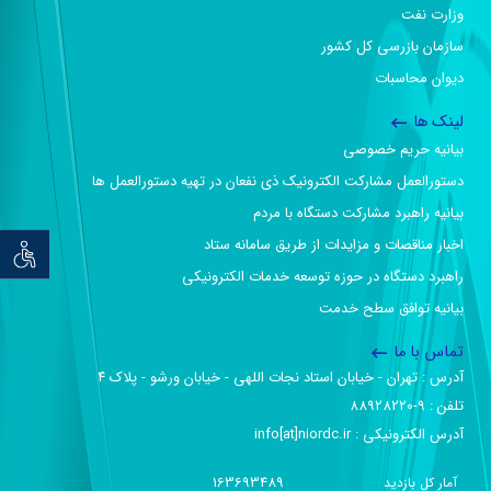
وزارت نفت
سازمان بازرسی کل کشور
دیوان محاسبات
لینک ها
بیانیه حریم خصوصی
دستورالعمل مشارکت الکترونیک ذی نفعان در تهیه دستورالعمل ها
بیانیه راهبرد مشارکت دستگاه با مردم
اخبار مناقصات و مزایدات از طریق سامانه ستاد
توان خو
راهبرد دستگاه در حوزه توسعه خدمات الکترونیکی
بیانیه توافق سطح خدمت
تماس با ما
آدرس :‌ تهران - خیابان استاد نجات اللهی - خیابان ورشو - پلاک ۴
تلفن :‌ 9-88928220
آدرس الکترونیکی :‌ info[at]niordc.ir
163693489
آمار کل بازدید