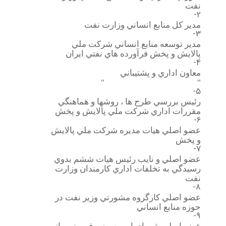
نفت
2-
مدير كل منابع انساني وزارت نفت
3-
مدير توسعه منابع انساني شركت ملي
پالايش و پخش فرآورده هاي نفتي ايران
4-
معاون اداري و پشتيباني
" "
5-
رئيس بررسي طرح ها ، روشها و هماهنگي
مقررات اداري شركت ملي پالايش و پخش
6-
عضو اصلي هيات مديره شركت ملي پالايش
و پخش
7-
عضو اصلي و نايب رئيس هيات ششم بدوي
رسيدگي به تخلفات اداري كارمندان وزارت
نفت
8-
عضو اصلي كارگروه مشورتي وزير نفت در
حوزه منابع انساني
9-