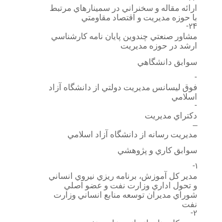
ارائه مقاله و سخنراني در سمينارهاي مرتبط
با حوزه مديريت و اقتصاد مقاومتي
24-
مشاور صنعتي چندوين پايان نامه كارشناسي
ارشد در حوزه مديريت
سوابق دانشگاهي
-
فوق ليسانس مديريت دولتي از دانشگاه آزاد
اسلامي
-
دكتراي مديريت
–
مديريت رسانه از دانشگاه آزاد اسلامي
سوابق كاري و پژوهشي
1-
مدير كل آموزش، برنامه ريزي نيروي انساني
و تحول اداري وزارت نفت و عضو اصلي
شوراي مديران توسعه منابع انساني وزارت
نفت
2-