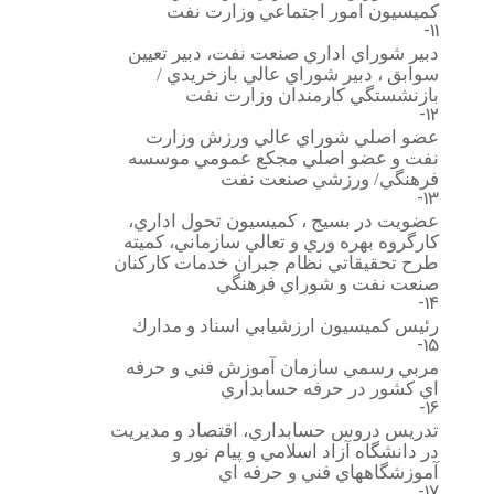
كميسيون امور اجتماعي وزارت نفت
11-
دبير شوراي اداري صنعت نفت، دبير تعيين
سوابق ، دبير شوراي عالي بازخريدي /
بازنشستگي كارمندان وزارت نفت
12-
عضو اصلي شوراي عالي ورزش وزارت
نفت و عضو اصلي مجكع عمومي موسسه
فرهنگي/ ورزشي صنعت نفت
13-
عضويت در بسيج ، كميسيون تحول اداري،
كارگروه بهره وري و تعالي سازماني، كميته
طرح تحقيقاتي نظام جبران خدمات كاركنان
صنعت نفت و شوراي فرهنگي
14-
رئيس كميسيون ارزشيابي اسناد و مدارك
15-
مربي رسمي سازمان آموزش فني و حرفه
اي كشور در حرفه حسابداري
16-
تدريس دروس حسابداري، اقتصاد و مديريت
در دانشگاه آزاد اسلامي و پيام نور و
آموزشگاههاي فني و حرفه اي
17-