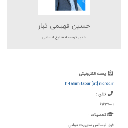
حسین فهیمی تبار
مدير توسعه منابع انساني
پست الکترونیکی
:
h-fahimitabar [at] niordc.ir
تلفن
:
61627001
تحصيلات
:
فوق ليسانس مديريت دولتي