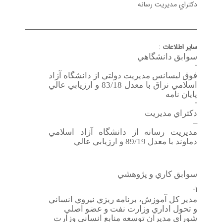
دكتراي مديريت رسانه
سایر اطلاعات
:
سوابق دانشگاهي
-
فوق ليسانس مديريت دولتي از دانشگاه آزاد
اسلامي نراق با معدل 83/18 و ارزيابي عالي
پايان نامه
-
دكتراي مديريت
–
مديريت رسانه از دانشگاه آزاد اسلامي
دماوند با معدل 89/19 و ارزيابي عالي
سوابق كاري و پژوهشي
1-
مدير كل آموزش، برنامه ريزي نيروي انساني
و تحول اداري وزارت نفت و عضو اصلي
شوراي مديران توسعه منابع انساني وزارت