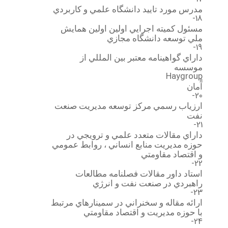
مدرس مورد تاييد دانشگاه علمي و كاربردي
18-
مسئول كميته اجرايي اولين اولين همايش
ملي توسعه دانشگاه مجازي
19-
داراي گواهينامه معتبر بين المللي از
موسسه
Haygroup
آْمان
20-
ارزياب رسمي مركز توسعه مديريت صنعت
نفت
21-
داراي مقالات متعدد علمي و ترويجي در
حوزه مديريت منابع انساني ، روابط عمومي
و اقتصاد مقاومتي
22-
استاد داور مقالات فصلنامه مطالعات
راهبردي در صنعت نفت و انرژي
23-
ارائه مقاله و سخنراني در سمينارهاي مرتبط
با حوزه مديريت و اقتصاد مقاومتي
24-