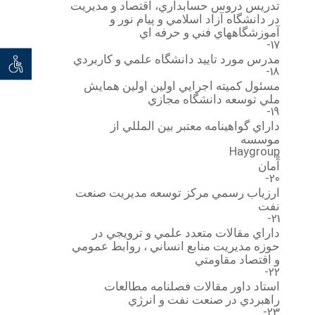
تدريس دروس حسابداري، اقتصاد و مديريت
در دانشگاه آزاد اسلامي و پيام نور و
آموزشگاههاي فني و حرفه اي
17-
مدرس مورد تاييد دانشگاه علمي و كاربردي
توان خو
18-
مسئول كميته اجرايي اولين اولين همايش
ملي توسعه دانشگاه مجازي
19-
داراي گواهينامه معتبر بين المللي از
موسسه
Haygroup
آْمان
20-
ارزياب رسمي مركز توسعه مديريت صنعت
نفت
21-
داراي مقالات متعدد علمي و ترويجي در
حوزه مديريت منابع انساني ، روابط عمومي
و اقتصاد مقاومتي
22-
استاد داور مقالات فصلنامه مطالعات
راهبردي در صنعت نفت و انرژي
23-