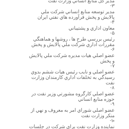
مدير كل منابع انساني وزارت نفت
3-
مدير توسعه منابع انساني شركت ملي
پالايش و پخش فرآورده هاي نفتي ايران
4-
معاون اداري و پشتيباني
5-
رئيس بررسي طرح ها ، روشها و هماهنگي
مقررات اداري شركت ملي پالايش و پخش
6-
عضو اصلي هيات مديره شركت ملي پالايش
و پخش
7-
عضو اصلي و نايب رئيس هيات ششم بدوي
رسيدگي به تخلفات اداري كارمندان وزارت
نفت
8-
عضو اصلي كارگروه مشورتي وزير نفت در
حوزه منابع انساني
9-
عضو اصلي شوراي امر به معروف و نهي از
منكر وزارت نفت
10-
نماينده وزارت نفت براي شركت در جلسات