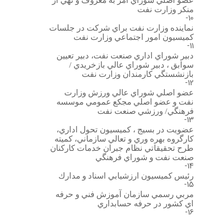
عضو اصلي شوراي امر به معروف و نهي از
منكر وزارت نفت
10-
نماينده وزارت نفت براي شركت در جلسات
كميسيون امور اجتماعي وزارت نفت
11-
دبير شوراي اداري صنعت نفت، دبير تعيين
سوابق ، دبير شوراي عالي بازخريدي /
بازنشستگي كارمندان وزارت نفت
12-
عضو اصلي شوراي عالي ورزش وزارت
نفت و عضو اصلي مجكع عمومي موسسه
فرهنگي/ ورزشي صنعت نفت
13-
عضويت در بسيج ، كميسيون تحول اداري،
كارگروه بهره وري و تعالي سازماني، كميته
طرح تحقيقاتي نظام جبران خدمات كاركنان
صنعت نفت و شوراي فرهنگي
14-
رئيس كميسيون ارزشيابي اسناد و مدارك
15-
مربي رسمي سازمان آموزش فني و حرفه
اي كشور در حرفه حسابداري
16-