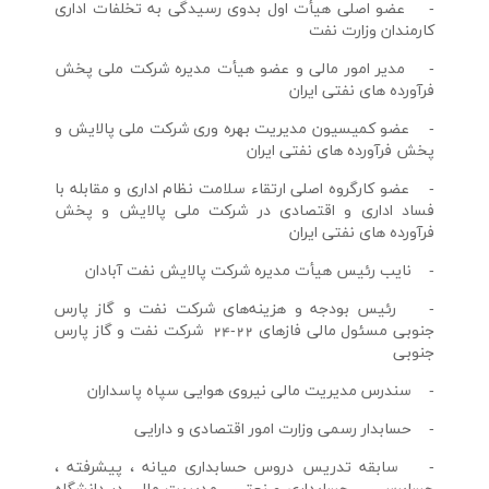
- عضو اصلي هيأت اول بدوي رسيدگي به تخلفات اداري
كارمندان وزارت نفت
- مدير امور مالي و عضو هيأت مديره شركت ملي پخش
فرآورده هاي نفتي ايران
- عضو كميسيون مديريت بهره وري شركت ملي پالايش و
پخش فرآورده هاي نفتي ايران
- عضو كارگروه اصلي ارتقاء سلامت نظام اداري و مقابله با
فساد اداري و اقتصادي در شركت ملي پالايش و پخش
فرآورده هاي نفتي ايران
- نايب رئيس هيأت مديره شركت پالايش نفت آبادان
- رئيس بودجه و هزينه‌هاي شركت نفت و گاز پارس
جنوبي مسئول مالي فازهاي 22-24 شركت نفت و گاز پارس
جنوبي
- سندرس مديريت مالي نيروي هوايي سپاه پاسداران
- حسابدار رسمي وزارت امور اقتصادي و دارايي
- سابقه تدريس دروس حسابداري ميانه ، پيشرفته ،