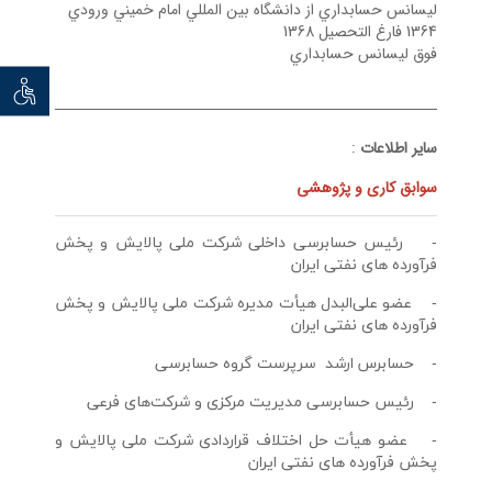
ليسانس حسابداري از دانشگاه بين المللي امام خميني ورودي
1364 فارغ التحصيل 1368
فوق ليسانس حسابداري
توان خو
سایر اطلاعات
:
سوابق کاری و پژوهشی
- رئيس حسابرسي داخلي شركت ملي پالايش و پخش
فرآورده هاي نفتي ايران
- عضو علي‌البدل هيأت مديره شركت ملي پالايش و پخش
فرآورده هاي نفتي ايران
- حسابرس ارشد سرپرست گروه حسابرسي
- رئيس حسابرسي مديريت مركزي و شركت‌هاي فرعي
- عضو هيأت حل اختلاف قراردادي شركت ملي پالايش و
پخش فرآورده هاي نفتي ايران