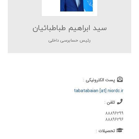
سید ابراهیم طباطبائیان
رئیس حسابرسی داخلی
پست الکترونیکی
:
tabatabaian [at] niordc.ir
تلفن
:
88896299
88896296
تحصيلات
: