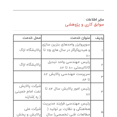
سایر اطلاعات
:
سوابق کاری و پژوهشی
ردیف
عنوان خدمت
محل خدمت
سوپروايزر واحدهاي بنزين سازي
1
و هيدروكراكر در سال هاي 75 تا
پالایشگاه اراک
80
رئيس مهندسي واحد تبديل
2
پالایشگاه اراک
كاتاليستي 80 تا 82
سرپرست مهندسي پالايش 82
3
تا 84
شركت پالايش
رئيس امور پالايش سال 84 تا
4
نفت امام خميني
87
( ره )شازند
رئيس مهندسي فرايند مديريت
هماهنگي و نظارت بر توليد (
شركت ملي
5
مطالعات فني تخصصي) سال
پالايش و پخش