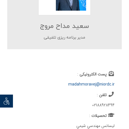
سعید مداح مروج
مدیر برنامه ریزی تلفیقی
پست الکترونیکی
:
madahmoravej@niordc.ir
تلفن
:
توان خو
02188928494
تحصيلات
:
ليسانس مهندسي شيمي