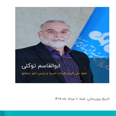
ابوا
عضو علی
تلف
ابوالقاسم توکلی
پست
عضو علی البدل هیئت مدیره و رئیس امور مجامع
تاریخ بروزرسانی: شنبه 10 مرداد ماه 1405