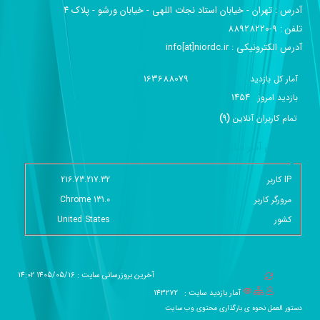
آدرس :‌ تهران - خیابان استاد نجات اللهی - خیابان ورشو - پلاک ۴
تلفن :‌ 9-88928220
آدرس الکترونیکی :‌ info[at]niordc.ir
163688079
آمار کل بازدید
1454
بازديد امروز
تمام کاربران آنلاين
(
9
)
گزارش آمار سایت - خلاصه
IP کاربر
216.73.217.32
مرورگر کاربر
Chrome 131.0
کشور
United States
آخرین بروزرسانی سایت : 1405/05/16 14:02
آمار بازدید سایت :
143272
دستور العمل نحوه ی بارگذاری محتوی وب سایت