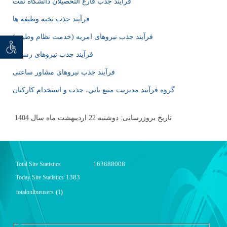
فرآیند جذب فارغ التحصیلان دانشگاه نفت
فرآیند جذب نخبه وظیفه ها
فرآیند جذب نیروهای امریه (خدمت نظام وطیفه)
توان خو
 seeker
فرآیند جذب نیروهای رسمی
فرآیند جذب نیروهای مشاور ساعتی
گروه فرآیند مديريت منبع يابي، جذب و استخدام كاركنان
تاریخ بروزرسانی: دوشنبه 22 اردیبهشت ماه سال 1404
163688008
Total Site Statistics
1383
Today Site Statistics
totalonlineusers
(
1
)
گزارش آمار سایت - خلاصه