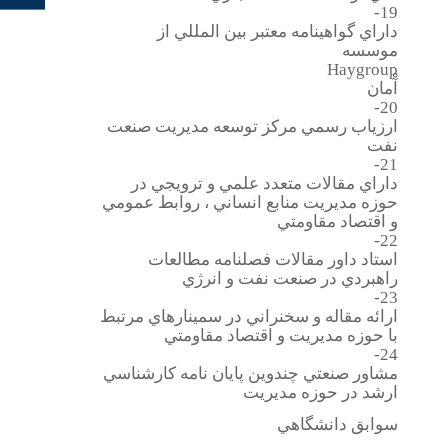
19-
داراي گواهينامه معتبر بين المللي از
موسسه
Haygroup
آْمان
20-
ارزياب رسمي مركز توسعه مديريت صنعت
نفت
21-
داراي مقالات متعدد علمي و ترويجي در
حوزه مديريت منابع انساني ، روابط عمومي
و اقتصاد مقاومتي
22-
استاد داور مقالات فصلنامه مطالعات
راهبردي در صنعت نفت و انرژي
23-
ارائه مقاله و سخنراني در سمينارهاي مرتبط
با حوزه مديريت و اقتصاد مقاومتي
24-
مشاور صنعتي چندوين پايان نامه كارشناسي
ارشد در حوزه مديريت
سوابق دانشگاهي