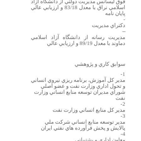
فوق ليسانس مديريت دولتي از دانشگاه آزاد
اسلامي نراق با معدل 83/18 و ارزيابي عالي
پايان نامه
-
دكتراي مديريت
–
مديريت رسانه از دانشگاه آزاد اسلامي
دماوند با معدل 89/19 و ارزيابي عالي
سوابق كاري و پژوهشي
1-
مدير كل آموزش، برنامه ريزي نيروي انساني
و تحول اداري وزارت نفت و عضو اصلي
شوراي مديران توسعه منابع انساني وزارت
نفت
2-
مدير كل منابع انساني وزارت نفت
3-
مدير توسعه منابع انساني شركت ملي
پالايش و پخش فرآورده هاي نفتي ايران
4-
معاون اداري و پشتيباني