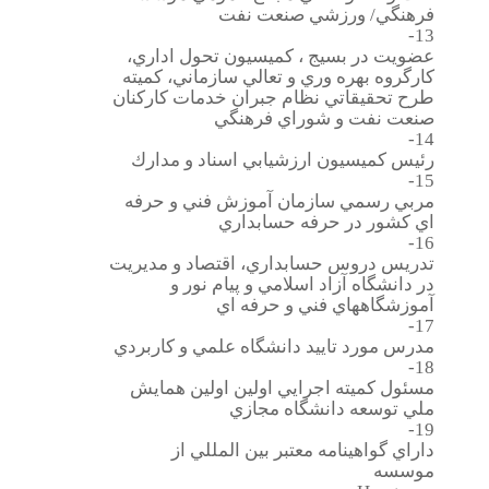
فرهنگي/ ورزشي صنعت نفت
13-
عضويت در بسيج ، كميسيون تحول اداري،
كارگروه بهره وري و تعالي سازماني، كميته
طرح تحقيقاتي نظام جبران خدمات كاركنان
صنعت نفت و شوراي فرهنگي
14-
رئيس كميسيون ارزشيابي اسناد و مدارك
15-
مربي رسمي سازمان آموزش فني و حرفه
اي كشور در حرفه حسابداري
16-
تدريس دروس حسابداري، اقتصاد و مديريت
در دانشگاه آزاد اسلامي و پيام نور و
آموزشگاههاي فني و حرفه اي
17-
مدرس مورد تاييد دانشگاه علمي و كاربردي
18-
مسئول كميته اجرايي اولين اولين همايش
ملي توسعه دانشگاه مجازي
19-
داراي گواهينامه معتبر بين المللي از
موسسه