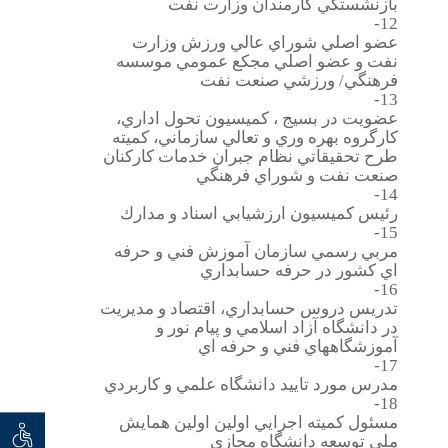
بازنشستگي كارمندان وزارت نفت
12-
عضو اصلي شوراي عالي ورزش وزارت
نفت و عضو اصلي مجكع عمومي موسسه
فرهنگي/ ورزشي صنعت نفت
13-
عضويت در بسيج ، كميسيون تحول اداري،
كارگروه بهره وري و تعالي سازماني، كميته
طرح تحقيقاتي نظام جبران خدمات كاركنان
صنعت نفت و شوراي فرهنگي
14-
رئيس كميسيون ارزشيابي اسناد و مدارك
15-
مربي رسمي سازمان آموزش فني و حرفه
اي كشور در حرفه حسابداري
16-
تدريس دروس حسابداري، اقتصاد و مديريت
در دانشگاه آزاد اسلامي و پيام نور و
آموزشگاههاي فني و حرفه اي
17-
مدرس مورد تاييد دانشگاه علمي و كاربردي
18-
مسئول كميته اجرايي اولين اولين همايش
توان خو
 seeker
ملي توسعه دانشگاه مجازي