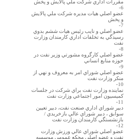
مقررات اداري شركت ملي پالايش و پخش
6-
عضو اصلي هيات مديره شركت ملي پالايش
و پخش
7-
عضو اصلي و نايب رئيس هيات ششم بدوي
رسيدگي به تخلفات اداري كارمندان وزارت
نفت
8-
عضو اصلي كارگروه مشورتي وزير نفت در
حوزه منابع انساني
9-
عضو اصلي شوراي امر به معروف و نهي از
منكر وزارت نفت
10-
نماينده وزارت نفت براي شركت در جلسات
كميسيون امور اجتماعي وزارت نفت
11-
دبير شوراي اداري صنعت نفت، دبير تعيين
سوابق ، دبير شوراي عالي بازخريدي /
بازنشستگي كارمندان وزارت نفت
12-
عضو اصلي شوراي عالي ورزش وزارت
نفت و عضو اصلي مجكع عمومي موسسه