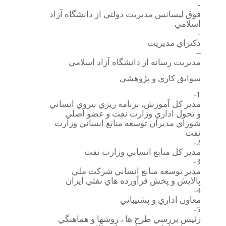
-
فوق ليسانس مديريت دولتي از دانشگاه آزاد
اسلامي
-
دكتراي مديريت
–
مديريت رسانه از دانشگاه آزاد اسلامي
سوابق كاري و پژوهشي
1-
مدير كل آموزش، برنامه ريزي نيروي انساني
و تحول اداري وزارت نفت و عضو اصلي
شوراي مديران توسعه منابع انساني وزارت
نفت
2-
مدير كل منابع انساني وزارت نفت
3-
مدير توسعه منابع انساني شركت ملي
پالايش و پخش فرآورده هاي نفتي ايران
4-
معاون اداري و پشتيباني
5-
رئيس بررسي طرح ها ، روشها و هماهنگي