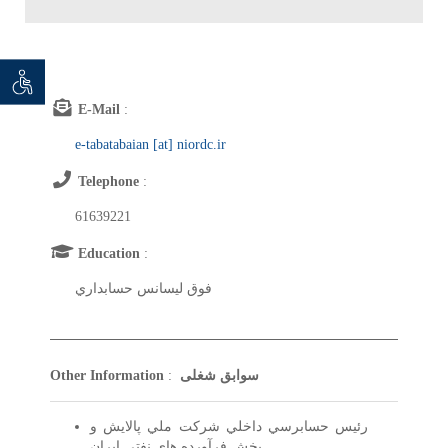
توان خو
 seeker
E-Mail
:
e-tabatabaian [at] niordc.ir
Telephone
:
61639221
Education
:
فوق ليسانس حسابداري
سوابق شغلی
Other Information
:
رئيس حسابرسي داخلي شركت ملي پالايش و
پخش فرآورده هاي نفتي ايران