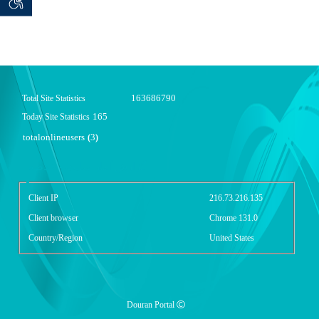
 seeker
توان خو
163686790
Total Site Statistics
165
Today Site Statistics
totalonlineusers
3
(
)
گزارش آمار سایت - خلاصه
Client IP
216.73.216.135
Client browser
Chrome 131.0
Country/Region
United States
Douran Portal