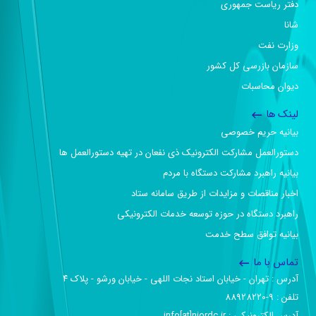
دفتر ریاست جمهوری
شانا
وزارت نفت
سازمان بازرسی کل کشور
دیوان محاسبات
لینک ها
بیانیه حریم خصوصی
دستورالعمل مشارکت الکترونیک ذی نفعان در تهیه دستورالعمل ها
بیانیه راهبرد مشارکت دستگاه با مردم
اخبار مناقصات و مزایدات از طریق سامانه ستاد
راهبرد دستگاه در حوزه توسعه خدمات الکترونیکی
بیانیه توافق سطح خدمت
تماس با ما
آدرس :‌ تهران - خیابان استاد نجات اللهی - خیابان ورشو - پلاک ۴
تلفن :‌ 9-88928220
آدرس الکترونیکی :‌ info[at]niordc.ir