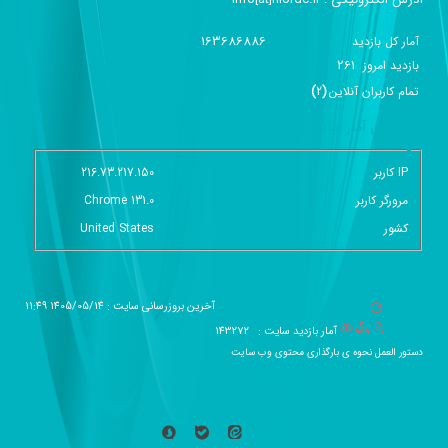
163686886
آمار کل بازدید
261
بازديد امروز
تمام کاربران آنلاين
(
2
)
گزارش آمار سایت - خلاصه
IP کاربر
216.73.217.150
مرورگر کاربر
Chrome 131.0
کشور
United States
آخرین بروزرسانی سایت : 1405/05/14 11:49
آمار بازدید سایت :
143272
دستور العمل نحوه ی بارگذاری محتوی وب سایت