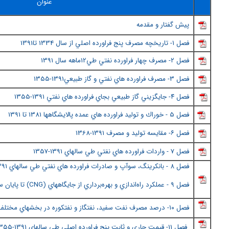
عنوان
پيش گفتار و مقدمه
فصل ١- تاريخچه مصرف پنج فراورده اصلي از سال
1334 تا1391
فصل ٢
- مصرف چهار فراورده نفتي طي12ماهه سال 1391
فصل 3- مصرف فراورده هاي نفتي و گاز طبيعي1391-1355
فصل ٤
- جايگزيني گاز طبيعي بجاي فراورده هاي نفتي 1391-1355
فصل 5 - خوراك و توليد فراورده هاي عمده پالايشگاهها 1381 تا 1391
فصل ٦
- مقايسه توليد و مصرف 1391
-1368
فصل 7 - واردات فراورده هاي نفتي طي سالهاي 1391-135
7
فصل ٨
- بانكرينگ، سوآپ و صادرات فراورده هاي نفتي طي سالهاي 1391-1383
فصل 9 - عملكرد راه‌اندازي و بهره‌برداري از جايگاههاي (
CNG
) تا پايان سال 
فصل ١٠
- درصد مصرف نفت سفيد، نفتگاز و نفتكوره در بخشهاي مختلف م
فصل 11- قيمت جاري و ثابت پنج فراورده اصلي طي سالهاي 1391-1355