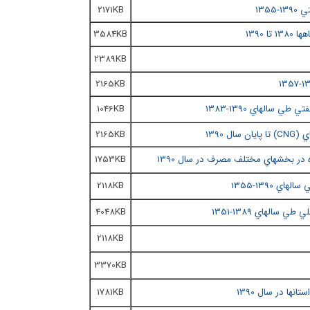
135
2171KB
3584KB
2389KB
2165KB
7
 سالهاي 1390-1383
1046KB
CNG
) تا پايان سال 1390
2165KB
در بخشهاي مختلف مصرف در سال 1390
1753KB
2118KB
4048KB
2118KB
3370KB
1781KB