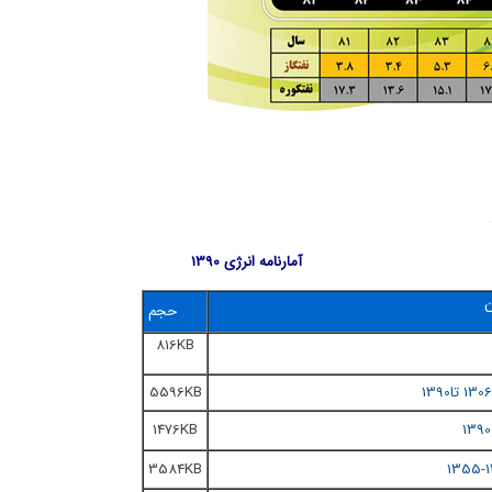
آمارنامه انرژی 1390
ن
حجم
816KB
1306 تا1390
5596KB
1476KB
3584KB