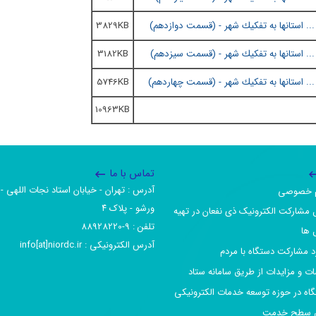
 استانها به تفكيك شهر - (
قسمت دوازدهم
)
3829KB
 استانها به تفكيك شهر - (
قسمت سيزدهم
)
3182KB
 استانها به تفكيك شهر - (
قسمت چهاردهم
)
5746KB
10963KB
تماس با ما
آدرس :‌ تهران - خیابان استاد نجات اللهی - 
یم خصوصی
ورشو - پلاک ۴
 مشارکت الکترونیک ذی نفعان در تهیه
تلفن :‌ 9-88928220
 ها
آدرس الکترونیکی :‌ info[at]niordc.ir
رد مشارکت دستگاه با مردم
ات و مزایدات از طریق سامانه ستاد
گاه در حوزه توسعه خدمات الکترونیکی
افق سطح خدمت