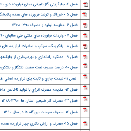
فصل ٤
- جايگزيني گاز طبيعي بجاي فراورده هاي نفتي 1390-5
فصل 5 - خوراك و توليد فراورده هاي عمده پالايشگاهها 1380 تا 1390
فصل ٦
- مقايسه توليد و مصرف 1390
-1368
فصل 7 - واردات فراورده هاي مفتي طي سالهاي 1390-135
فصل ٨
- بانكرينگ، سوآپ و صادرات فراورده هاي نفتي طي
فصل 9 - عملكرد راه‌اندازي و بهره‌برداري از جايگاههاي (
فصل ١٠
- درصد مصرف نفت سفيد، نفتگاز و نفتكوره 
فصل 11- قيمت جاري و ثابت پنج فراورده اصلي طي سالهاي 1390-1355
فصل
12- مقايسه مصرف انرژي با توليد ناخالص داخلي طي سالهاي 1389-1351
فصل
13- مصرف گاز طبیعی استان ها
1390-1389
فصل
14- مصرف سوخت نيروگاه ها در سال 1390
فصل
15- مصرف و ارزش دلاري چهار فراورده عمده استانها در سال 1390