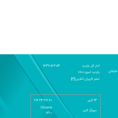
163686284
آمار کل بازدید
خیابان
1800
بازديد امروز
تمام کاربران آنلاين
(
4
)
گزارش آمار سایت - خلاصه
IP کاربر
216.73.217.70
Chrome
مرورگر کاربر
131.0