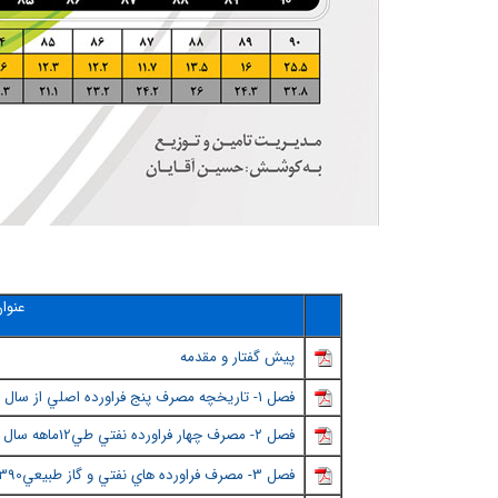
عنوا
پيش گفتار و مقدمه
فصل ١- تاريخچه مصرف پنج فراورده اصلي از سال
فصل ٢
- مصرف چهار فراورده نفتي طي12ماهه سال 1390
فصل 3- مصرف فراورده هاي نفتي و گاز طبيعي1390-1355