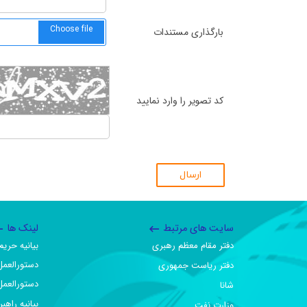
بارگذاری مستندات
کد تصویر را وارد نمایید
ارسال
سایت های مرتبط
لینک ها
دفتر مقام معظم رهبری
بیانیه حر
دستورالعمل
دفتر ریاست جمهوری
دستورالعمل
شانا
بیانیه راهب
وزارت نفت