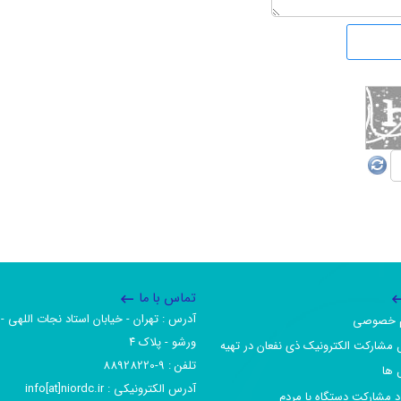
تماس با ما
آدرس :‌ تهران - خیابان استاد نجات اللهی - 
یم خصوصی
ورشو - پلاک ۴
 مشارکت الکترونیک ذی نفعان در تهیه
تلفن :‌ 9-88928220
 ها
آدرس الکترونیکی :‌ info[at]niordc.ir
رد مشارکت دستگاه با مردم