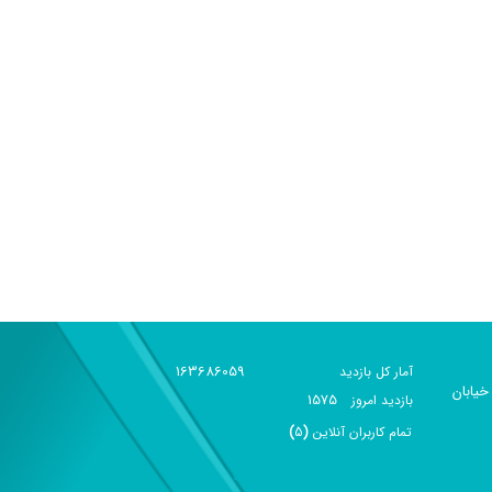
163686059
آمار کل بازدید
خیابان
1575
بازديد امروز
تمام کاربران آنلاين
(
5
)
گزارش آمار سایت - خلاصه