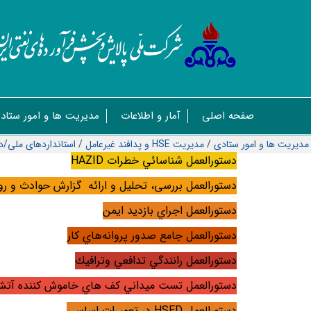
صفحه اصلی
آمار و اطلاعات
مدیریت ها و امور ستاد
مدیریت ها و امور ستادی
/
مدیریت HSE و پدافند غیرعامل
/
استانداردهای ملی/د
دستورالعمل شناسائي خطرات
HAZID
دستورالعمل بررسی، تحلیل و ارائه گزارش حوادث و ر
دستورالعمل اجراي بازديد ايمن
دستورالعمل جامع صدور پروانه‌هاي كار
دستورالعمل رانندگي تدافعي وترافيك
دستورالعمل تست ميداني كف هاي خاموش كننده آت
دستورالعمل
HSED
در تعمیرات اساسی