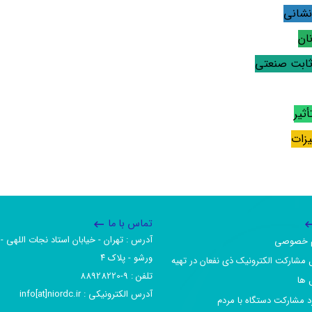
نشانی
ان
 ثابت صنعتی
ثیر
یزات
تماس با ما
آدرس :‌ تهران - خیابان استاد نجات اللهی - 
یم خصوصی
ورشو - پلاک ۴
 مشارکت الکترونیک ذی نفعان در تهیه
تلفن :‌ 9-88928220
 ها
آدرس الکترونیکی :‌ info[at]niordc.ir
رد مشارکت دستگاه با مردم