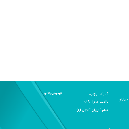
163687693
آمار کل بازدید
خیابان
1068
بازديد امروز
تمام کاربران آنلاين
(
2
)
گزارش آمار سایت - خلاصه