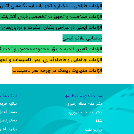
الزامات طراحی، ساختار و تجهیزات ایستگاه‌های آتش‌
الزامات صلاحیت و تجهیزات تخصصی فردی آتش‌نشان
الزامات ایمنی در طراحی پلکان، سکوها و نردبان‌های
جانمایی علاِئم ایمنی
الزامات تعیین ناحیه حریق، محدوده محصور و تحت تأ
الزامات جانمایی و فاصله‌گذاری ایمن تاسیسات و تجه
الزامات مدیریت ریسک در چرخه عمر تاسیسات
سایت های مرتبط
لینک ها
دفتر مقام معظم رهبری
بیانیه حر
دستورالعمل
دفتر ریاست جمهوری
دستورالعمل
شانا
بیانیه راهب
وزارت نفت