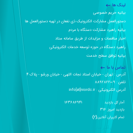
لینک ها
بیانیه حریم خصوصی
دستورالعمل مشارکت الکترونیک ذی نفعان در تهیه دستورالعمل ها
بیانیه راهبرد مشارکت دستگاه با مردم
اخبار مناقصات و مزایدات از طریق سامانه ستاد
راهبرد دستگاه در حوزه توسعه خدمات الکترونیکی
بیانیه توافق سطح خدمت
تماس با ما
آدرس :‌ تهران - خیابان استاد نجات اللهی - خیابان ورشو - پلاک ۴
تلفن :‌ 9-88928220
آدرس الکترونیکی :‌ info[at]niordc.ir
163686941
آمار کل بازدید
316
بازديد امروز
تمام کاربران آنلاين
(
2
)
گزارش آمار سایت - خلاصه