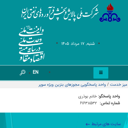
شنبه, 17 مرداد 1405
EN
میز خدمت
/
واحد پاسخگویی مجوزهای بنزین ویژه سوپر
واحد پاسخگو:
خانم بوذری
شماره تماس:
61638532
سایت های مرتبط