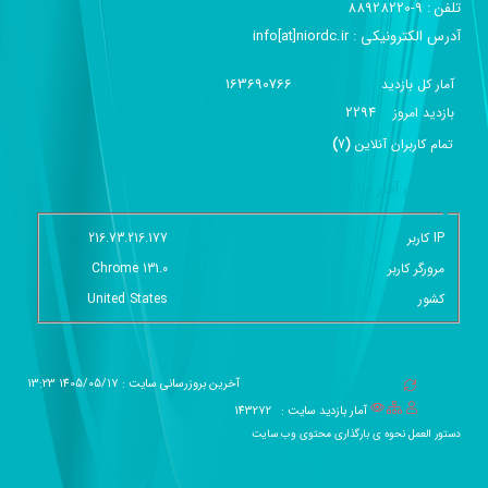
تلفن :‌ 9-88928220
آدرس الکترونیکی :‌ info[at]niordc.ir
163690766
آمار کل بازدید
2294
بازديد امروز
تمام کاربران آنلاين
(
7
)
گزارش آمار سایت - خلاصه
IP کاربر
216.73.216.177
مرورگر کاربر
Chrome 131.0
کشور
United States
آخرین بروزرسانی سایت : 1405/05/17 13:23
آمار بازدید سایت :
143272
دستور العمل نحوه ی بارگذاری محتوی وب سایت