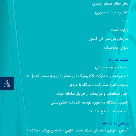
دفتر مقام معظم رهبری
دفتر ریاست جمهوری
شانا
وزارت نفت
سازمان بازرسی کل کشور
دیوان محاسبات
لینک ها
بیانیه حریم خصوصی
دستورالعمل مشارکت الکترونیک ذی نفعان در تهیه دستورالعمل ها
توان خو
بیانیه راهبرد مشارکت دستگاه با مردم
اخبار مناقصات و مزایدات از طریق سامانه ستاد
راهبرد دستگاه در حوزه توسعه خدمات الکترونیکی
بیانیه توافق سطح خدمت
تماس با ما
آدرس :‌ تهران - خیابان استاد نجات اللهی - خیابان ورشو - پلاک ۴