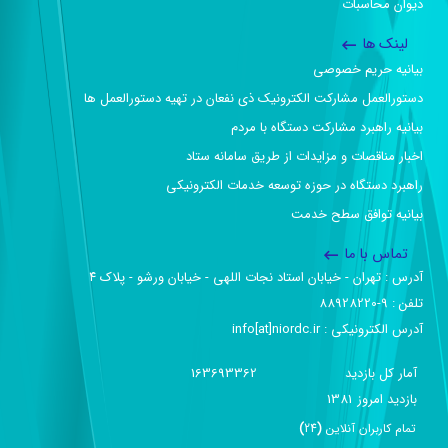
دیوان محاسبات
لینک ها
بیانیه حریم خصوصی
دستورالعمل مشارکت الکترونیک ذی نفعان در تهیه دستورالعمل ها
بیانیه راهبرد مشارکت دستگاه با مردم
اخبار مناقصات و مزایدات از طریق سامانه ستاد
راهبرد دستگاه در حوزه توسعه خدمات الکترونیکی
بیانیه توافق سطح خدمت
تماس با ما
آدرس :‌ تهران - خیابان استاد نجات اللهی - خیابان ورشو - پلاک ۴
تلفن :‌ 9-88928220
آدرس الکترونیکی :‌ info[at]niordc.ir
آمار کل بازدید
163693362
بازديد امروز
1381
تمام کاربران آنلاين
(
24
)