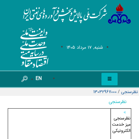
شنبه, 17 مرداد 1405
EN
نظرسنجی
/
13032967000
نظرسنجی
نظرسنجی
میز خدمت
الکترونیکی