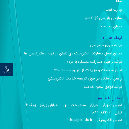
شانا
وزارت نفت
سازمان بازرسی کل کشور
دیوان محاسبات
لینک ها
بیانیه حریم خصوصی
دستورالعمل مشارکت الکترونیک ذی نفعان در تهیه دستورالعمل ها
بیانیه راهبرد مشارکت دستگاه با مردم
توان خو
اخبار مناقصات و مزایدات از طریق سامانه ستاد
راهبرد دستگاه در حوزه توسعه خدمات الکترونیکی
بیانیه توافق سطح خدمت
تماس با ما
آدرس :‌ تهران - خیابان استاد نجات اللهی - خیابان ورشو - پلاک ۴
تلفن :‌ 9-88928220
آدرس الکترونیکی :‌ info[at]niordc.ir