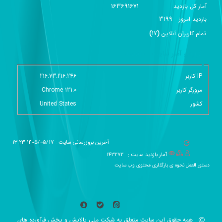
163691671
آمار کل بازدید
3199
بازديد امروز
تمام کاربران آنلاين
(
17
)
گزارش آمار سایت - خلاصه
IP کاربر
216.73.216.246
مرورگر کاربر
Chrome 131.0
کشور
United States
آخرین بروزرسانی سایت : 1405/05/17 13:23
آمار بازدید سایت :
143272
دستور العمل نحوه ی بارگذاری محتوی وب سایت
همه حقوق این سایت متعلق به شرکت ملی پالایش و پخش فرآورده های