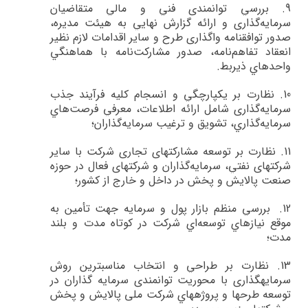
9.
بررسي‌ توانمندي فني و مالي متقاضيان
سرمايه‌گذاري و ارائه گزارش نهايي به هيئت مديره،‌
صدور توافقنامه واگذاري طرح و ساير اقدامات لازم نظير
انعقاد تفاهم‌نامه، صدور مشاركت‌نامه با هماهنگي
واحدهاي ذيربط
.
10.
نظارت بر يكپارچگي و انسجام كليه فرآيند جذب
سرمايه‌گذاري شامل ارائه اطلاعات، معرفي فرصت‌هاي
سرمايه‌گذاري، تشويق و ترغيب سرمايه‌گذاران؛
11.
نظارت بر توسعه مشاركت­هاي تجاري شركت با ساير
شركت­هاي نفتي، سرمايه‌گذاران و شركت­هاي فعال در حوزه
صنعت پالايش و پخش در داخل و خارج از كشور؛
12.
بررسي منظم بازار پول و سرمايه جهت تأمين به
موقع نيازهاي توسعه‌اي شركت در كوتاه مدت و بلند
مدت؛
13.
نظارت بر طراحي و انتخاب مناسب­ترين روش
سرمايه­گذاري با محوريت توانمندي سرمايه گذاران در
توسعه طرح­ها و پروژه­هاي شركت ملی پالایش و پخش