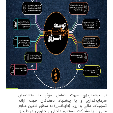
1.
برنامه‌ريزي جهت تعامل مؤثر با متقاضيان
سرمايه‌گذاري و يا پيشنهاد دهندگان جهت ارائه
تسهيلات مالي و ارزي (فاينانس) به منظور تأمين منابع
مالي و يا مشاركت مستقيم داخلي و خارجي در طرح­ها