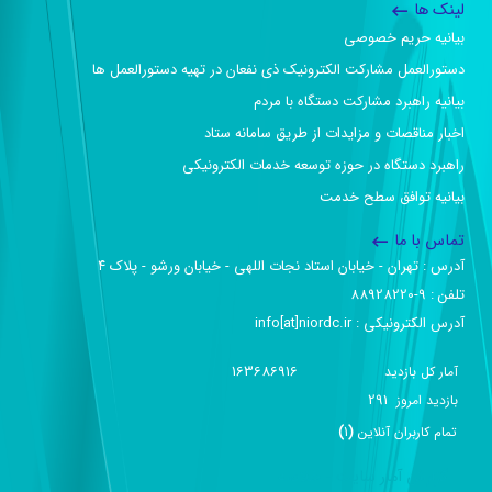
لینک ها
بیانیه حریم خصوصی
دستورالعمل مشارکت الکترونیک ذی نفعان در تهیه دستورالعمل ها
بیانیه راهبرد مشارکت دستگاه با مردم
اخبار مناقصات و مزایدات از طریق سامانه ستاد
راهبرد دستگاه در حوزه توسعه خدمات الکترونیکی
بیانیه توافق سطح خدمت
تماس با ما
آدرس :‌ تهران - خیابان استاد نجات اللهی - خیابان ورشو - پلاک ۴
تلفن :‌ 9-88928220
آدرس الکترونیکی :‌ info[at]niordc.ir
163686916
آمار کل بازدید
291
بازديد امروز
تمام کاربران آنلاين
(
1
)
گزارش آمار سایت - خلاصه