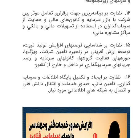
و شرکت­های زیرمجموعه؛
14.
نظارت بر برنامه‌ريزي جهت برقراري تعامل موثر بين
شركت‌ با بازار سرمايه و كانون‌هاي مالي و حمايت از
سرمايه‌گذاران در استفاده از تسهيلات مالي و بانكي و
مراكز مشاوره مالي؛
15.
نظارت بر شناسايي فرصت­هاي افزايش توليد ثروت،
توسعه ارزش آفريني در زنجيره تأمين شركت، ويژگي­ها،
حوزه­هاي فعاليت گروه­ها، كانون­هاي سرمايه و رصد
جريان­هاي سرمايه­گذاري در داخل و خارج از كشور؛
16.
نظارت بر ايجاد و تكميل پايگاه اطلاعات و سرمايه
گذاري، تأمين مالي، صدور خدمات و انتقال دانش فني
و اتصال به شبكه هاي اطلاعاتي مورد نياز
.