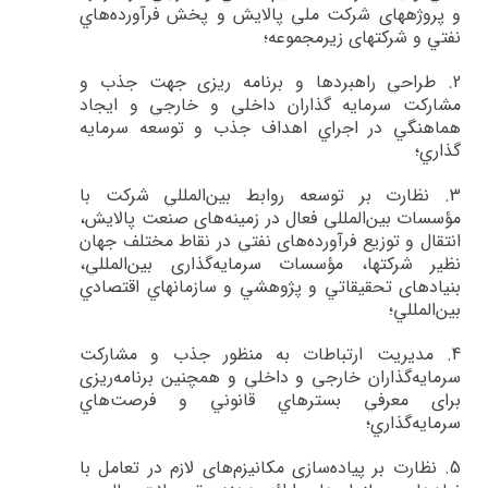
و پروژه­هاي شركت ملي پالايش و پخش فرآورده‌هاي
نفتي و شرکت­های زیرمجموعه؛
2.
طراحي راهبردها و برنامه ­ريزي جهت جذب و
مشاركت سرمايه گذاران داخلي و خارجي و ايجاد
هماهنگي در اجراي اهداف جذب و توسعه سرمايه
گذاري؛
3.
نظارت بر توسعه روابط بين‌المللي شركت با
مؤسسات بين‌المللي فعال در زمينه‌هاي صنعت پالايش،
انتقال و توزيع فرآورده‌هاي نفتي در نقاط مختلف جهان
نظير شركت­ها، مؤسسات سرمايه‌گذاري بين‌المللي،
بنيادهاي تحقيقاتي و پژوهشي و سازمان­هاي اقتصادي
بين‌المللي؛
4.
مديريت ارتباطات به منظور جذب و مشاركت
سرمايه‌گذاران خارجي و داخلي و همچنين برنامه‌ريزي
براي معرفي بسترهاي قانوني و فرصت‌هاي
سرمايه‌گذاري؛
5.
نظارت بر پياده‌سازي مكانيزم‌هاي لازم در تعامل با