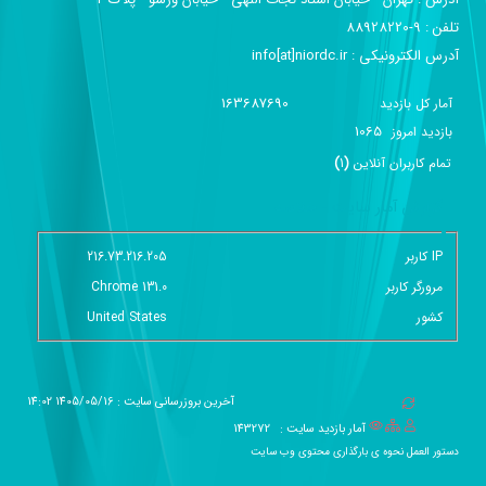
تلفن :‌ 9-88928220
آدرس الکترونیکی :‌ info[at]niordc.ir
163687690
آمار کل بازدید
1065
بازديد امروز
تمام کاربران آنلاين
(
1
)
گزارش آمار سایت - خلاصه
IP کاربر
216.73.216.205
مرورگر کاربر
Chrome 131.0
کشور
United States
آخرین بروزرسانی سایت : 1405/05/16 14:02
آمار بازدید سایت :
143272
دستور العمل نحوه ی بارگذاری محتوی وب سایت