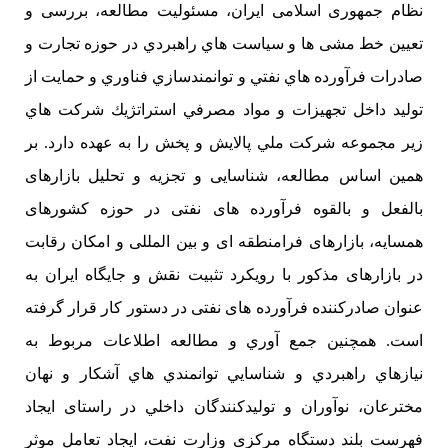
نظام جمهوری اسلامی ایران، مسئوليت مطالعه، بررسی و
تعيين خط مشی ها و سياست هاي راهبردي در حوزه تجارت و
صادرات فرآورده هاي نفتي و توانمندسازي فناوري و حمایت از
توليد داخل تجهيزات و مواد مصرفي استراتژيك شركت هاي
زير مجموعه شركت ملي پالايش و پخش را به عهده دارد. بر
همين اساس مطالعه، شناسایی و تجزیه و تحلیل بازارهای
بالفعل و بالقوه فرآورده های نفتی در حوزه کشورهای
همسایه، بازارهای فرامنطقه ای و بین المللی و امکان رقابت
در بازارهای مذکور با رویکرد تثبیت نقش و جایگاه ایران به
عنوان صادرکننده فرآورده های نفتی در دستور کار قرار گرفته
است. همچنین جمع آوري و مطالعه اطلاعات مربوط به
نيازهاي راهبردي و شناسايي توانمندي هاي آشكار و نهان
مخترعان، نوآوران و توليدكنندگان داخلي در راستای ایجاد
فهرست بلند دستگاه مرکزی وزارت نفت، ايجاد تعامل موثر