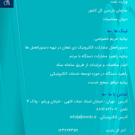
توان خو
وزارت نفت
سازمان بازرسی کل کشور
دیوان محاسبات
لینک ها
بیانیه حریم خصوصی
دستورالعمل مشارکت الکترونیک ذی نفعان در تهیه دستورالعمل ها
بیانیه راهبرد مشارکت دستگاه با مردم
اخبار مناقصات و مزایدات از طریق سامانه ستاد
راهبرد دستگاه در حوزه توسعه خدمات الکترونیکی
بیانیه توافق سطح خدمت
تماس با ما
آدرس :‌ تهران - خیابان استاد نجات اللهی - خیابان ورشو - پلاک ۴
تلفن :‌ 9-88928220
آدرس الکترونیکی :‌ info[at]niordc.ir
163694359
آمار کل بازدید