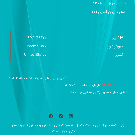
2378
بازديد امروز
تمام کاربران آنلاين
(
7
)
گزارش آمار سایت - خلاصه
IP کاربر
216.73.216.230
مرورگر کاربر
Chrome 131.0
کشور
United States
آخرین بروزرسانی سایت : 1405/05/18 14:06
آمار بازدید سایت :
143272
دستور العمل نحوه ی بارگذاری محتوی وب سایت
همه حقوق این سایت متعلق به شرکت ملی پالایش و پخش فرآورده های
نفتی ایران است.