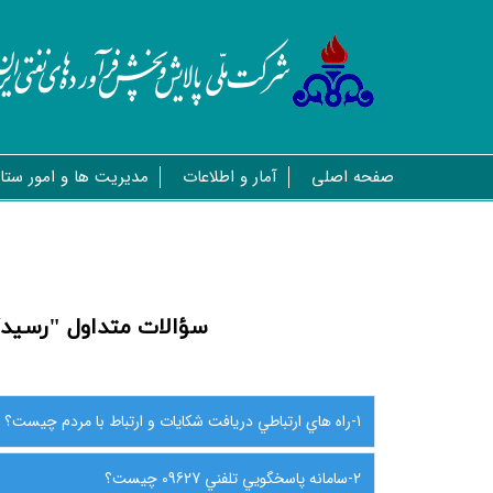
صفحه اصلی
آمار و اطلاعات
مدیریت ها و امور ستا
سؤالات متداول "رسیدگ
1-راه هاي ارتباطي دريافت شكايات و ارتباط با مردم چیست؟
2-سامانه پاسخگويي تلفني 09627 چیست؟