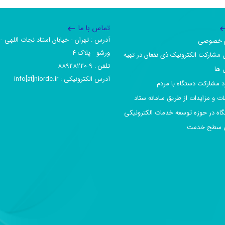
تماس با ما
آدرس :‌ تهران - خیابان استاد نجات اللهی - 
یم خصوصی
ورشو - پلاک ۴
 مشارکت الکترونیک ذی نفعان در تهیه
تلفن :‌ 9-88928220
 ها
آدرس الکترونیکی :‌ info[at]niordc.ir
رد مشارکت دستگاه با مردم
ات و مزایدات از طریق سامانه ستاد
گاه در حوزه توسعه خدمات الکترونیکی
افق سطح خدمت