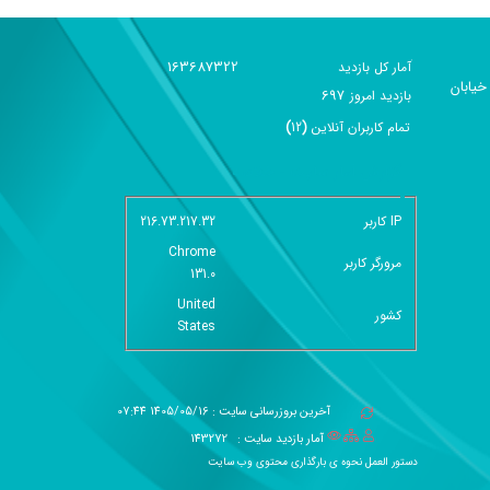
163687322
آمار کل بازدید
خیابان
697
بازديد امروز
تمام کاربران آنلاين
(
12
)
گزارش آمار سایت - خلاصه
IP کاربر
216.73.217.32
Chrome
مرورگر کاربر
131.0
United
کشور
States
آخرین بروزرسانی سایت : 1405/05/16 07:44
آمار بازدید سایت :
143272
دستور العمل نحوه ی بارگذاری محتوی وب سایت