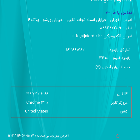
بیانیه توافق سطح خدمت
تماس با ما
آدرس :‌ تهران - خیابان استاد نجات اللهی - خیابان ورشو - پلاک ۴
تلفن :‌ 9-88928220
آدرس الکترونیکی :‌ info[at]niordc.ir
163691782
آمار کل بازدید
3310
بازديد امروز
تمام کاربران آنلاين
(
7
)
گزارش آمار سایت - خلاصه
IP کاربر
216.73.216.196
مرورگر کاربر
Chrome 131.0
کشور
United States
آخرین بروزرسانی سایت : 1405/05/17 13:23