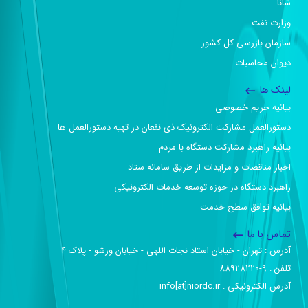
شانا
وزارت نفت
سازمان بازرسی کل کشور
دیوان محاسبات
لینک ها
بیانیه حریم خصوصی
دستورالعمل مشارکت الکترونیک ذی نفعان در تهیه دستورالعمل ها
بیانیه راهبرد مشارکت دستگاه با مردم
اخبار مناقصات و مزایدات از طریق سامانه ستاد
راهبرد دستگاه در حوزه توسعه خدمات الکترونیکی
بیانیه توافق سطح خدمت
تماس با ما
آدرس :‌ تهران - خیابان استاد نجات اللهی - خیابان ورشو - پلاک ۴
تلفن :‌ 9-88928220
آدرس الکترونیکی :‌ info[at]niordc.ir