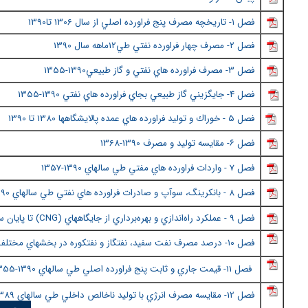
فصل ١- تاريخچه مصرف پنج فراورده اصلي از سال
1306 تا1390
فصل ٢
- مصرف چهار فراورده نفتي طي12ماهه سال 1390
فصل 3- مصرف فراورده هاي نفتي و گاز طبيعي1390-1355
فصل ٤
- جايگزيني گاز طبيعي بجاي فراورده هاي نفتي 1390-1355
فصل 5 - خوراك و توليد فراورده هاي عمده پالايشگاهها 1380 تا 1390
فصل ٦
- مقايسه توليد و مصرف 1390
-1368
فصل 7 - واردات فراورده هاي مفتي طي سالهاي 1390-135
7
فصل ٨
- بانكرينگ، سوآپ و صادرات فراورده هاي نفتي طي سالهاي 1390-1383
فصل 9 - عملكرد راه‌اندازي و بهره‌برداري از جايگاههاي (
CNG
) تا پايان سال 
فصل ١٠
- درصد مصرف نفت سفيد، نفتگاز و نفتكوره در بخشهاي مختلف م
فصل 11- قيمت جاري و ثابت پنج فراورده اصلي طي سالهاي 1390-1355
فصل
12- مقايسه مصرف انرژي با توليد ناخالص داخلي طي سالهاي 1389-1351