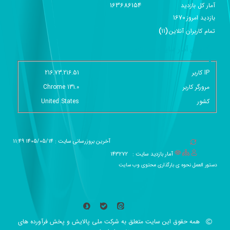
163686154
آمار کل بازدید
1670
بازديد امروز
تمام کاربران آنلاين
(
11
)
گزارش آمار سایت - خلاصه
IP کاربر
216.73.216.51
مرورگر کاربر
Chrome 131.0
کشور
United States
آخرین بروزرسانی سایت : 1405/05/14 11:49
آمار بازدید سایت :
143272
دستور العمل نحوه ی بارگذاری محتوی وب سایت
همه حقوق این سایت متعلق به شرکت ملی پالایش و پخش فرآورده های