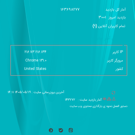
163698277
آمار کل بازدید
3001
بازديد امروز
تمام کاربران آنلاين
(
9
)
گزارش آمار سایت - خلاصه
IP کاربر
216.73.216.134
مرورگر کاربر
Chrome 131.0
کشور
United States
آخرین بروزرسانی سایت : 1405/05/19 14:11
آمار بازدید سایت :
143272
دستور العمل نحوه ی بارگذاری محتوی وب سایت