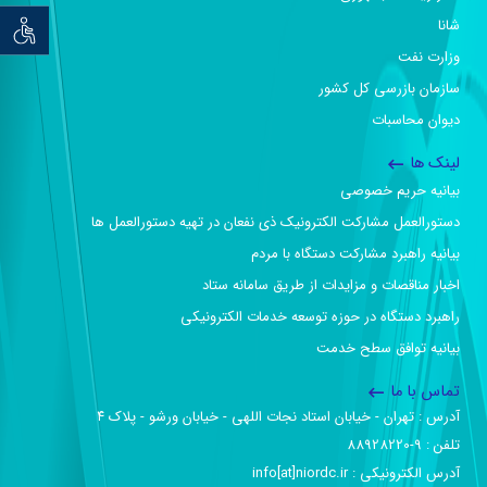
شانا
توان خو
وزارت نفت
سازمان بازرسی کل کشور
دیوان محاسبات
لینک ها
بیانیه حریم خصوصی
دستورالعمل مشارکت الکترونیک ذی نفعان در تهیه دستورالعمل ها
بیانیه راهبرد مشارکت دستگاه با مردم
اخبار مناقصات و مزایدات از طریق سامانه ستاد
راهبرد دستگاه در حوزه توسعه خدمات الکترونیکی
بیانیه توافق سطح خدمت
تماس با ما
آدرس :‌ تهران - خیابان استاد نجات اللهی - خیابان ورشو - پلاک ۴
تلفن :‌ 9-88928220
آدرس الکترونیکی :‌ info[at]niordc.ir