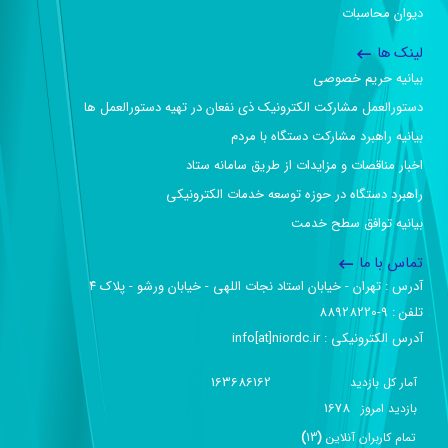
دیوان محاسبات
لینک ها
بیانیه حریم خصوصی
دستورالعمل مشارکت الکترونیک ذی نفعان در تهیه دستورالعمل ها
بیانیه راهبرد مشارکت دستگاه با مردم
اخبار مناقصات و مزایدات از طریق سامانه ستاد
راهبرد دستگاه در حوزه توسعه خدمات الکترونیکی
بیانیه توافق سطح خدمت
تماس با ما
آدرس :‌ تهران - خیابان استاد نجات اللهی - خیابان ورشو - پلاک ۴
تلفن :‌ 9-88928220
آدرس الکترونیکی :‌ info[at]niordc.ir
163686162
آمار کل بازدید
1678
بازديد امروز
تمام کاربران آنلاين
(
13
)