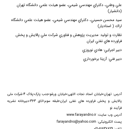
علي وطني، دكتراي مهندسي شيمي، عضو هيئت علمي دانشگاه تهران
(دانشيار)
سيد محسن حسيني، دكتراي مهندسي شيمي، عضو هيئت علمي دانشگاه
اراك ( استاديار)
نظارت و توليد: مديريت پژوهش و فناوري شركت ملي پالايش و پخش
فراورده هاي نفتي ايران
دبير اجرايي: هادي نوروزي
دبير فني: آزيتا برخورداري
آدرس:
تهران-خیابان استاد نجات اللهی-خیابان ورشو-جنب پارک-پلاک 4-شرکت ملی
پالایش و پخش فراورده های نفتی ایران-طبقه سوم-اتاق 363-دبیرخانه نشریه
فرآیند نو
آدرس وب سايت
: www.farayandno.ir
پست الکترونیکی
: farayandno@yahoo.com
تلفن: 61638729-021