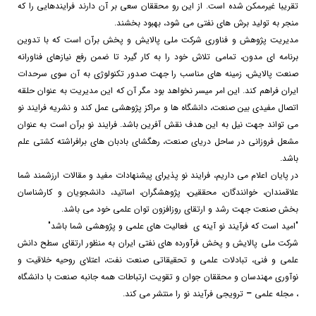
تقریبا غیرممکن شده است. از این رو محققان سعی بر آن دارند فرایندهایی را که
منجر به تولید برش های نفتی می شود، بهبود بخشند.
مدیریت پژوهش و فناوری شرکت ملی پالایش و پخش برآن است که با تدوین
برنامه ای مدون، تمامی تلاش خود را به کار گیرد تا ضمن رفع نیازهای فناورانه
صنعت پالایش، زمینه های مناسب را جهت صدور تکنولوژی به آن سوی سرحدات
ایران فراهم کند. این امر میسر نخواهد بود مگر آن که این مدیریت به عنوان حلقه
اتصال مفیدی بین صنعت، دانشگاه ها و مراکز پژوهشی عمل کند و نشریه فرایند نو
می تواند جهت نیل به این هدف نقش آفرین باشد. فرایند نو برآن است به عنوان
مشعل فروزانی در ساحل دریای صنعت، رهگشای بادبان های برافراشته کشتی علم
باشد.
در پایان اعلام می داریم، فرایند نو پذیرای پیشنهادات مفید و مقالات ارزشمند شما
علاقمندان، خوانندگان، محققین، پژوهشگران، اساتید، دانشجویان و کارشناسان
بخش صنعت جهت رشد و ارتقای روزافزون توان علمی خود می باشد.
"امید است که فرآیند نو آینه ی
فعالیت های علمی و پژوهشی شما باشد"
شرکت ملی پالایش و پخش فرآورده های نفتی ایران به منظور ارتقای سطح دانش
علمی و فنی، تبادلات علمی و تحقیقاتی صنعت نفت، اعتلای روحیه خلاقیت و
نوآوری مهندسان و محققان جوان و تقویت ارتباطات همه جانبه صنعت با دانشگاه
، مجله
علمی
–
ترویجی
فرآیند نو را منتشر می کند
.