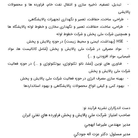
2-
تبدیل، تصفیه، ذخیره سازی و انتقال نفت خام، فراورده ها و محصولات
پالایشی
3-
طراحی، ساخت، حفاظت، تعمیر و نگهداری تجهیزات پالایشگاهی
4-
طراحی، ساخت، حفاظت، تعمیر و نگهداری مخازن و خطوط لوله پالایشگاه ها
و همچنین شرکت ملی پخش و شرکت خطوط لوله
5-
HSE
(بهداشت، ایمنی و محیط زیست) در حوزه پالایش و پخش
6-
مواد مصرفی در شرکت ملی پالایش و پخش (شامل کاتالیست ها، مواد
شیمیایی، مواد افزودنی و ...)
7-
فناوری های نوین (غشا، نانو تکنولوژی، بیوتکنولوژی و ...) در حوزه فعالیت
شرکت ملی پالایش و پخش
8-
بهینه سازی مصرف انرژی در حوزه فعالیت شرکت ملی پالایش و پخش
9-
بهبود کمی و کیفی انواع محصولات پالایشگاهی و بهبود استانداردها
دست اندركاران نشريه فرآيند نو:
صاحب امتياز: شركت ملي پالايش و پخش فراورده هاي نفتي ايران
مدير: مهندس عليرضا ابهجي
مدير مسئول: دكتر عزت اله جودكي