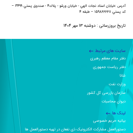
آدرس
:
خيابان استاد نجات الهي - خيابان ورشو - پلاك4 - صندوق پستي 3499
–
كد پستي 1598666611
–
طبقه 4
تاریخ بروزرسانی : دوشنبه 13 مهر 1404
سایت های مرتبط
دفتر مقام معظم رهبری
دفتر ریاست جمهوری
شانا
وزارت نفت
سازمان بازرسی کل کشور
دیوان محاسبات
لینک ها
بیانیه حریم خصوصی
دستورالعمل مشارکت الکترونیک ذی نفعان در تهیه دستورالعمل ها