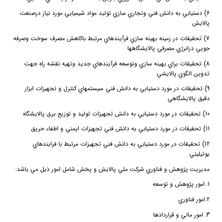
6) دستيابي به دانش فني وتجاري سازي توليد مواد شيميايي مورد نياز درصنعت
پالايش
7) تحقيقات در زمينه بهينه سازي فرآيندهاي مرتبط باكاهش مصرف سوخت وصرفه
جويي درانرژي مصرفي پالايشگاهها
8) تحقيقات براي بهينه سازي وتوسعه فرآيندهاي جديد وتهيه نقشه راه جهت
تدوين الگوي پالايشي
9) تحقيقات در مورد دستيابي به دانش فني سيستمهاي كنترل و تجهيزات ابزار
دقيق پالايشگاهي
10) تحقيقات در مورد دستيابي به دانش تجهيزات توليد و توزيع برق پالايشگاه
11) تحقيقات در مورد دستيابي به دانش فني تجهيزات ايمني و اطفاء حريق
12) تحقيقات در مورد دستيابي به دانش فني تجهيزات مرتبط با فرايندهاي
يوتيليتي
مديريت پژوهش و فناوري شركت ملي پالايش و پخش شامل امور ذيل مي باشد:
1.
امور پژوهش و توسعه
2.
امور فناوري
3.
امور مالي و قراردادها