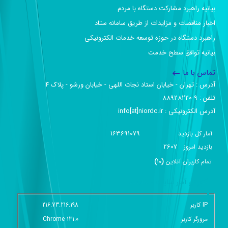
بیانیه راهبرد مشارکت دستگاه با مردم
اخبار مناقصات و مزایدات از طریق سامانه ستاد
راهبرد دستگاه در حوزه توسعه خدمات الکترونیکی
بیانیه توافق سطح خدمت
تماس با ما
آدرس :‌ تهران - خیابان استاد نجات اللهی - خیابان ورشو - پلاک ۴
تلفن :‌ 9-88928220
آدرس الکترونیکی :‌ info[at]niordc.ir
163691079
آمار کل بازدید
2607
بازديد امروز
تمام کاربران آنلاين
(
10
)
گزارش آمار سایت - خلاصه
IP کاربر
216.73.216.198
مرورگر کاربر
Chrome 131.0