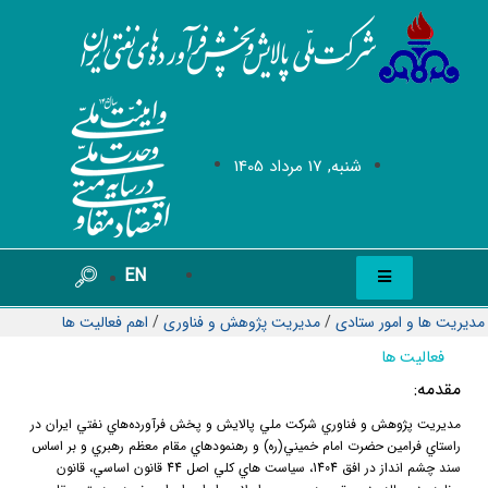
شنبه, 17 مرداد 1405
EN
مدیریت ها و امور ستادی
/
مدیریت پژوهش و فناوری
/
اهم فعالیت ها
فعالیت ها
مقدمه:
مديريت پژوهش و فناوري شركت ملي پالايش و پخش فرآورده‌هاي نفتي ايران در
راستاي فرامين حضرت امام خميني(ره) و رهنمودهاي مقام معظم رهبري و بر اساس
سند چشم انداز در افق 1404، سياست هاي كلي اصل 44 قانون اساسي، قانون