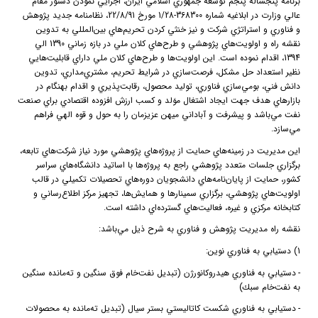
برنامه پنجساله پنجم توسعه جمهوري اسلامي ايران، اجرايي نمودن دستور مقام
عالي وزارت در ابلاغيه شماره 368300-1/28 مورخ 22/8/91، نظامنامه جديد پژوهش
و فناوري و استراتژي شركت و نيز خنثي كردن تحريم‌هاي بين‌المللي به تدوين
نقشه راه و اولويت‌هاي پژوهشي و طرح‌هاي كلان ملي در بازه زماني 1390 الي
1394، اقدام نموده است. اين اولويت‌ها و طرح‌هاي كلان ملي داراي قابليت‌هايي
نظير استعداد حل مشكل، فرصت‌سازي در شرايط تحريم، مشتري‌مداري، تدوين
دانش فني، بومي‌سازي فناوري، توليد محصول، رقابت‌پذيري و اقدام بهنگام در
بازارهاي هدف جهت ايجاد اشتغال موَلد و كسب ارزش افزوده اقتصادي براي صنعت
نفت مي‌باشد و پيشرفت و آباداني ميهن عزيزمان را به حول و قوه الهي فراهم
مي‌سازد.
اين مديريت در زمينه‌هاي حمايت از پروژه‌هاي پژوهشي مورد نياز شركت‌هاي تابعه،
برگزاري جلسات متعدد پژوهشي راجع به پروژه‌ها با اساتيد دانشگاه‌هاي سراسر
كشور، حمايت از پايان‌نامه‌هاي دانشجويان دوره‌هاي تحصيلات تكميلي در قالب
اولويت‌هاي پژوهشي، برگزاري سمينارها و همايش‌ها، تجهيز مركز اطلاع‌رساني و
كتابخانه مركزي و غيره، فعاليت‌هاي گسترده‌اي داشته است.
نقشه راه مديريت پژوهش و فناوري به شرح ذيل مي‌باشد:
1) دستيابي به فناوري نوين:
-
دستيابي به فناوري هيدروكانورژن (تبديل نفت‌خام فوق سنگين و ته‌مانده سنگين
به نفت‌خام سبك)
-
دستيابي به فناوري شكست كاتاليستي بستر سيال (تبديل ته‌مانده به محصولات