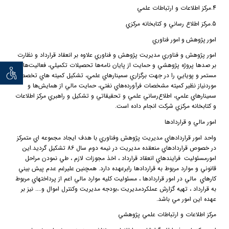
4.
مركز اطلاعات و ارتباطات علمي
5.
مركز اطلاع رساني و كتابخانه مركزي
امور
پژوهش
و
امور فناوري
امور پژوهش و فناوري مديريت پژوهش و فناوري علاوه بر انعقاد قرارداد و نظارت
بر صدها پروژه پژوهشي و حمايت از پايان نامه‌ها تحصيلات تكميلي، فعاليت‌هاي
توان خو
مستمر و پويايي را در جهت برگزاري سمينارهاي علمي، تشكيل كميته هاي تخصصي
موردنياز نظير كميته مشخصات فرآورده‌هاي نفتي، حمايت مالي از همايش‌ها و
سمينارهاي علمي، اطلاع‌رساني علمي و تحقيقاتي و تشكيل و راهبري مركز اطلاعات
و كتابخانه مركزي شركت انجام داده است.
امور مالي و قراردادها
واحد امور قراردادهاي مديريت پژوهش وفناوري با هدف ايجاد مجموعه اي متمركز
در خصوص قراردادهاي منعقده مديريت در نيمه دوم سال 86 تشكيل گرديد.اين
امورمسئوليت
فرايندهاي انعقاد قرارداد ، اخذ مجوزات لازم ، طي نمودن مراحل
قانوني و موارد مربوط به قراردادها رابرعهده دارد. همچنين عليرغم عدم پيش بيني
كارهاي
مالي در امور قراردادها ، مسئوليت كليه موارد مالي اعم از پرداختهاي مربوط
به قرارداد ، تهيه گزارش عملكردمديريت ،بودجه مديريت وكنترل اموال و.... نيز بر
عهده اين امور مي باشد.
مركز اطلاعات و ارتباطات علمي پژوهشي