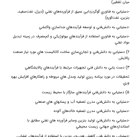
ميان تقطير)
-
دستيابي به فناوري گوگردزدايي عميق از فرآورده‌هاي نفتي (ديزل، نفت‌سفيد،
بنزين، نفت‌كوره)
-
دستيابي به دانش‌فني و توسعه فرآيندهاي جداسازي واكنشي
-
دستيابي به فناوري استفاده از فرآيندهاي بيولوژيكي و كم‌مصرف در زمينه تبديل
مواد نفتي
2) دستيابي به دانش‌فني و تجاري‌سازي ساخت كاتاليست هاي مورد نياز صنعت
پالايش
3) دست يابي به دانش فني تجهيزات مرتبط با فرآيندهاي پالايشگاهي
تحقيقات در مورد برنامه ريزي توليد ومدل هاي مربوطه و راهكارهاي افزايش بهره
وري
5) دستيابي به دانش‌‌فني فرآيندهاي سازگار با محيط زيست
-
دستيابي به دانش‌فني مدرن تصفيه آب‌ و پسابهاي هاي صنعتي
-
دستيابي به دانش‌فني مدرن تصفيه خاك‌هاي آلوده
-
دستيابي به دانش‌فني توليد بنزين وساير فرآورده هاي نفتي مطابق با
استانداردهاي جهاني زيست محيطي
-
دستيابي به دانش‌فني كاهش هدرروي بنزين با استفاده از فرآيندهاي غشايي