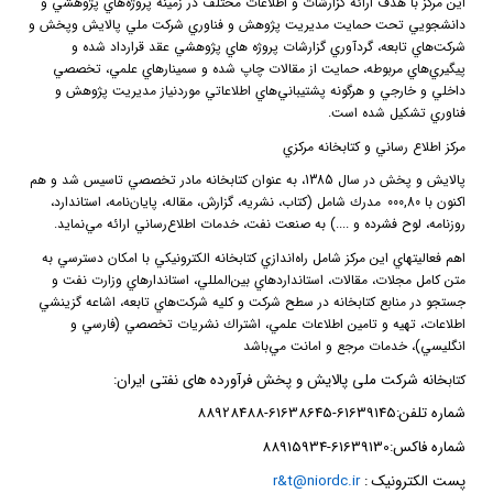
اين مركز با هدف ارائه گزارشات و اطلاعات مختلف در زمينه پروژه‌هاي پژوهشي و
دانشجويي تحت حمايت مديريت پژوهش و فناوري شركت ملي پالايش وپخش و
شركت‌هاي تابعه، گردآوري گزارشات پروژه هاي پژوهشي عقد قرارداد شده و
پيگيري‌هاي مربوطه، حمايت از مقالات چاپ شده و سمينارهاي علمي، تخصصي
داخلي و خارجي و هرگونه پشتيباني‌هاي اطلاعاتي موردنياز مديريت پژوهش و
فناوري تشكيل شده است.
مركز اطلاع رساني و كتابخانه مركزي
پالايش و پخش در سال 1385، به عنوان كتابخانه مادر تخصصي تاسيس شد و هم
اكنون با 000
80
,
مدرك شامل (كتاب، نشريه، گزارش، مقاله، پايان‌نامه، استاندارد،
روزنامه، لوح فشرده و ....) به صنعت نفت، خدمات اطلاع‌رساني ارائه مي‌نمايد.
اهم فعاليتهاي اين مركز شامل راه‌اندازي كتابخانه ‌الكترونيكي با امكان دسترسي به
متن كامل مجلات، مقالات، استانداردهاي بين‌المللي، استاندارهاي وزارت نفت و
جستجو در منابع كتابخانه در سطح شركت و كليه شركت‌هاي تابعه، اشاعه گزينشي
اطلاعات، تهيه و تامين اطلاعات علمي، اشتراك نشريات تخصصي (فارسي و
انگليسي)، خدمات مرجع و امانت مي‌باشد
خانه شرکت ملی پالایش و پخش فرآورده های نفتی ایران
:
کتاب
شماره تلفن:61639145-61638645-88928488
شماره فاکس:61639130-88915934
پست الکترونیک
:
r&t@niordc.ir