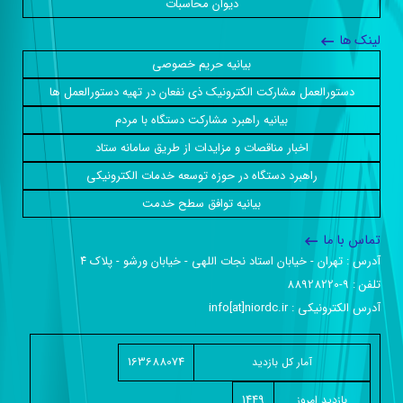
دیوان محاسبات
لینک ها
بیانیه حریم خصوصی
دستورالعمل مشارکت الکترونیک ذی نفعان در تهیه دستورالعمل ها
بیانیه راهبرد مشارکت دستگاه با مردم
اخبار مناقصات و مزایدات از طریق سامانه ستاد
راهبرد دستگاه در حوزه توسعه خدمات الکترونیکی
بیانیه توافق سطح خدمت
تماس با ما
آدرس :‌ تهران - خیابان استاد نجات اللهی - خیابان ورشو - پلاک ۴
تلفن :‌ 9-88928220
آدرس الکترونیکی :‌ info[at]niordc.ir
163688074
آمار کل بازدید
1449
بازديد امروز