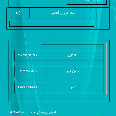
تمام کاربران آنلاين
(
8
)
گزارش آمار سایت - خلاصه
IP کاربر
216.73.216.227
مرورگر کاربر
Chrome 131.0
کشور
United States
آخرین بروزرسانی سایت : 1405/05/16 14:02