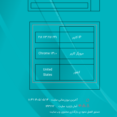
گزارش آمار سایت - خلاصه
IP کاربر
216.73.216.241
مرورگر کاربر
Chrome 131.0
United
کشور
States
آخرین بروزرسانی سایت : 1405/05/14 11:49
آمار بازدید سایت :
143272
دستور العمل نحوه ی بارگذاری محتوی وب سایت