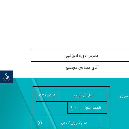
مدرس دوره آموزشی
آقای مهندس دوستی
توان خو
163685104
آمار کل بازدید
خیابان
620
بازديد امروز
تمام کاربران آنلاين
(
2
)