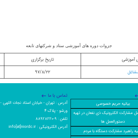
جزوات دوره های آموزشی ستاد و شرکتهای تابعه
ی آموزشی
تاریخ برگزاری
مشاغل
97/8/22
تماس با ما
آدرس :‌ تهران - خیابان استاد نجات اللهی - 
بیانیه حریم خصوصی
ورشو - پلاک ۴
ل مشارکت الکترونیک ذی نفعان در تهیه
تلفن :‌ 9-88928220
دستورالعمل ها
آدرس الکترونیکی :‌ info[at]niordc.ir
نیه راهبرد مشارکت دستگاه با مردم