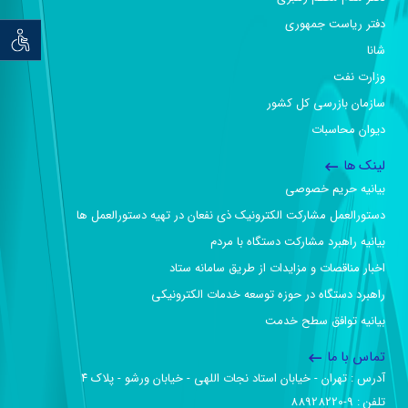
دفتر ریاست جمهوری
توان خو
شانا
وزارت نفت
سازمان بازرسی کل کشور
دیوان محاسبات
لینک ها
بیانیه حریم خصوصی
دستورالعمل مشارکت الکترونیک ذی نفعان در تهیه دستورالعمل ها
بیانیه راهبرد مشارکت دستگاه با مردم
اخبار مناقصات و مزایدات از طریق سامانه ستاد
راهبرد دستگاه در حوزه توسعه خدمات الکترونیکی
بیانیه توافق سطح خدمت
تماس با ما
آدرس :‌ تهران - خیابان استاد نجات اللهی - خیابان ورشو - پلاک ۴
تلفن :‌ 9-88928220