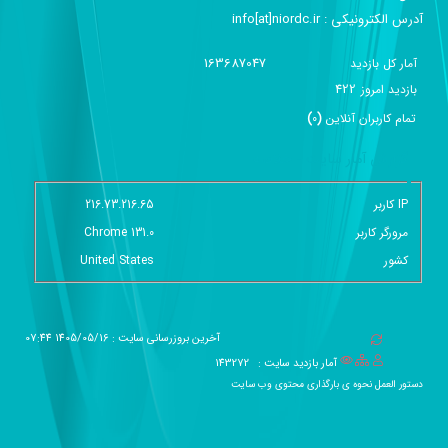
آدرس الکترونیکی :‌ info[at]niordc.ir
163687047
آمار کل بازدید
422
بازديد امروز
تمام کاربران آنلاين
(
0
)
گزارش آمار سایت - خلاصه
IP کاربر
216.73.216.65
مرورگر کاربر
Chrome 131.0
کشور
United States
آخرین بروزرسانی سایت : 1405/05/16 07:44
آمار بازدید سایت :
143272
دستور العمل نحوه ی بارگذاری محتوی وب سایت