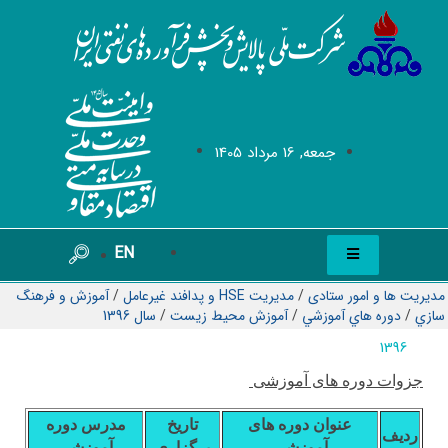
جمعه, 16 مرداد 1405
EN
مدیریت ها و امور ستادی
/
مدیریت HSE و پدافند غیرعامل
/
آموزش و فرهنگ
سازي
/
دوره هاي آموزشي
/
آموزش محيط زيست
/
سال 1396
1396
جزوات دوره های آموزشی
عنوان دوره های
تاریخ
مدرس دوره
ردیف
آموزشی
برگزاری
آموزشی