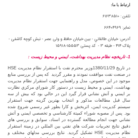
ارتباط با ما:
تلفن : 61638510
نمابر: 66404969
آدرس:
خیابان طالقاني - بین خیابان حافظ و ولی عصر - نبش کوچه کاشفی -
پلاک 414 - طبقه 3 - کد پستی 15553-15918
1- تاريخچه نظام مديريت بهداشت، ايمني و محيط زيست :
در تاريخ 1380/11/29وزير محترم نفت با استقرار نظام مديريت HSE
در صنعت نفت موافقت نمودند و مقرر گرديد كه پس از بررسي منابع
موجود در اين خصوص، مدل و راهنمايي جهت استقرار نظام مديريت
بهداشت، ايمني و محيط زيست در دستور كار شوراي مركزي نظارت
بر ايمني و آتش نشاني قرار گيرد اين در حالي بود كه بيش از سه
سال قبل مطالعات مذكور و انتخاب بهترين گزينه جهت استقرار
سيستم كديريت ايمن، اثربخش و كارا بطور غير رسمي شروع شده
بود. پس از مصوبه شوراء كميتة كارشناسي و تخصصي ايمني و آتش
نشاني جهت انجام مطالعة گسترده در اسناد، سوابق و بررسي هاي
دقيق نتايج تجربيات شركت هاي نفتي بين المللي در زمينة استقرار
نظام مديريت HSE تشكيل گرديد. نتايج بررسي مدلهاي مختلف و