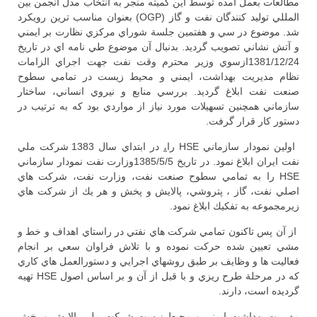
مطالعات بعمل آمده توسط اين كميته منجر به انتخاب مدل انجمن بين
المللي توليد كنندگان نفت و گاز (OGP) بعنوان مناسب ترين رويكرد
شد. موضوع در سي و هفتمين جلسة شوراي مركزي نظارت بر ايمني
و آتش نشاني تصويب گرديد. بدنبال آن موضوع طي نامه اي در تاريخ
1381/12/24ازسوي وزير محترم وقت نفت جهت اجراي الزامات
نظام مديريت بهداشت، ايمني و محيط زيست در تمامي سطوح
صنعت نفت ابلاغ گرديد. بررسي منابع و نيروي انساني، ساختار
سازماني همچنين تسهيلات مورد نياز از مواردي بود كه به ترتيب در
دستور كار قرار گرفت.
اولين نمودار سازماني HSE را
،
در ابتداي سال 1383 شركت ملي
نفت ايران ابلاغ نمود. در تاريخ 1385/5/5وزارت نفت نمودار سازماني
HSE را به تمامي سطوح صنعت نفت، وزارت نفت، شركت هاي
اصلي نفت، گاز ، پتروشي، پالايش و پخش و هر يك از شركت هاي
زيرمجموعه به تفكيك ابلاغ نمود.
از آن پس تاكنون تمامي شركت هاي نفتي در راستاي اهداف و خط و
مشي تعيين شده حركت نموده و با تلاش فراوان سعي بر انجام
فعاليت ها و وظايف بر طبق روشهاي اجرايي و دستورالعمل هاي كاري
كه در مرحلة طرح ريزي و با قبل از آن و بر اساس اصول HSE تهيه
گرديده است، دارند.
مديريت بهداشت ايمني و محيط زيست شركت ملي پالايش و پخش