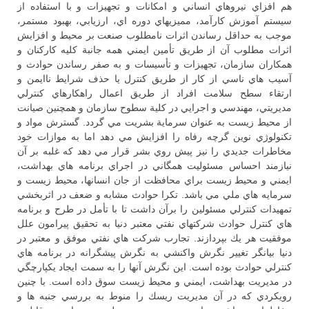
هم افزاي نيروهاي انساني و امكانات و تجهيزات و با استفاده از
سيستم آموزش كارآمد، مميزيهاي دوره اي، ارزيابي، بهبود مستمر،
موجب به حداقل رساندن اثرات نامطلوب صنعت بر محيط و افزايش
اثرات مطلوب آن از طريق تأمين ايمني همه جانبة كليه كاركنان و
همكاران سازمان، تجهيزات و تأسيسات و به صفر رساندن حوادث و
آسيب هاي ناسي از كار از طريق كنترل يا حذف شرايط ناايمن و
ارتقاء سطح سلامت افراد از طريق اعمال راهكارهاي كنترلي
مديريتي، مهندسي و اجرايي در كلية سطوح سازمان و همچنين صيانت
از محيط زيست به عنوان سرماية بشريت مي گردد. گسترش مواد و
تكنولوژي نوين گرچه رفاه را افزايش مي دهد اما به موازات خود
مخاطرات جديدي را نيز پيش روي بشر قرار مي دهد كه غلبه بر آن
نيازمند احساس مسئوليت همگاني در اجراي برنامه هاي بهداشت،
ايمني و محيط زيست براي محافظت از جان انسانها، محيط زيست و
سرمايه هاي ملي مي باشد. تكرا حوادث مشابه و ضعف در اثربخشي
تمهيدات كنترلي مسئولين را برآن داشت تا با تأمل در طرح و برنامه
هاي كنترل حوادث شركتهاي نفتي معتبر دنيا به تحقيق پيرامون علل
موفقيت هر يك بپردازند. تجارب شركت هاي نفتي موفق و معتبر در
دنيا بيانگر تغيير نگرش واكنشي به نگرش پيشگرانه در برنامه هاي
كنترلي حوادث بوده است. اين نگرش آنها را به سمت ايجاد يكپارچگي
در مديريت بهداشت، ايمني و محيط زيست سوق داده است. با چنين
رويكردي كه در آن مديريت ريسك را منوط به بررسي جنبه ها و