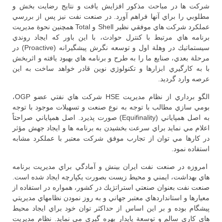
شركت ها در مباحث مذكور افزايش يافت و نتايج رضايت بخش و
مطلوبي را براي آنها فراهم آورد. در صنعت نفت نيز پس از بررسي
عملكرد شركت هاي موفقي نظير Shell و Total همچنين نحوة مديريت
برنامه هاي مرتبط با كنترل حوادث، با اين باور كه ايجاد روندي
سيستماتيك در وهلة اول و توسعه نگرش پيشگيرانه (Proactive) در
مرحلة بعدي، صنايع ما را به طرح و برنامه هاي بهبود يافته و اثربخش
با به كارگيري ابزارها و تكنولوژي نوين قادر خواهد ساخت به اين
عرصه وارد گرديد.
الگو برداري از نظام مديريت HSE شركت هاي نفتي عضو OGP،
بومي سازي مطالب با توجه به نوع صنعت و تسهيلات موجود با توجه
به اصل همپاياني (Equifinality) صورت پذيرد. اصل همپاياني صراحتاً
اعلام مي نمايد براي سرعت بخشيدن به برنامه ها و ايجاد جهش مؤثر
در كارها مي توان از تجارب موفق شركت معتبر با عملكرد مشابه
استفاده نمود.
امروزه در صنعت نفت ايران بينش و آمادگي براي مديريت برنامه
هاي بهداشت، ايمني و محيط زيست بصورت يكپارچه ايجاد شده است.
صنعت نفت بعنوان صنعتي استراتژيك در كشور، همواره در استفاده از
معيارها و استانداردهاي معتبر جهاني و به روز نمودن نظامهاي مديريتي
پيشگام بوده و بر اين اساس از حداكثر توان خود براي ايجاد محيط
هاي كاري سالم و توسعة پايدار بهره گيري مي نمايد. نظام مديريت