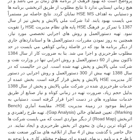
پرواضح است كه بهبود فرهنگ از برنامه هاي زمان بر مي باشد و در
هيچ زماني ايستايي ندارد تا نتايج مطلوب از طريق اثربخشي برنامه ها
و دستيابي به اهداف HSE MS نمايان گردد. نتايج حاصله نيز مستمراً
مي بايست بهبود يابند. لذا شركت ملي پالايش و پخش نيز از سال
1387 با تمركز بر فرهنگ HSE پايه هاي نظام مديريت HSE را تقويت
نمود. تهيه دستورالعمل و روش هاي اجرايي تخصصي مورد نياز،
همچنين به روز نمودن مقررات، دستورالعمل ها و استانداردهاي جاري
از ديگر برنامه ها بود كه در فاصلة زماني كوتاهي مي بايست در حد
مطلوب طرحريزي و اجرا مي شد. بنا به ضرورت كار از سال 1384
تاكنون بيش از 60 دستورالعمل و روش اجرايي تنها در وزارت نفت و
شركت ملي پالايش و پخش تهيه شده است. اين در حاليست كه در
سال 1388 تهيه بيش از 300 دستورالعمل و روش اجرايي در دستور
كار مديريت HSE پالايش و پخش قرار گرفته است. بخش عمده از
خدمات طرحريزي شده در شركت ملي پالايش و پخش از سال 1388
بدليل حجم زياد، ضرورت تهيه در زماني كوتاه و نياز صنايع از طريق
خدمات مشاوره هاي در دست اجرا قرار گرفته است. دستيابي به
شرايط موجود در زمينة مديريت HSE، مقايسة آماري (Bench
Marking)، تعيين فضاهاي خالي (Gap Analysis)، تهيه طرح راهبردي و
اثربخش (Road Map) از ديگر مواردي است كه مي بايست شركت ها
در كوتاه ترين زمان ئ بنحوي اثر بخش طرحريزي و ايجاد نمايند. در
حال حاضر با گذشت بيش از 4 سال از ابلاغيه هاي مذكور صنعت نفت
با طرح و برنامه ريزيهاي عمده براي سطوح مختلف كاري و با توجه به