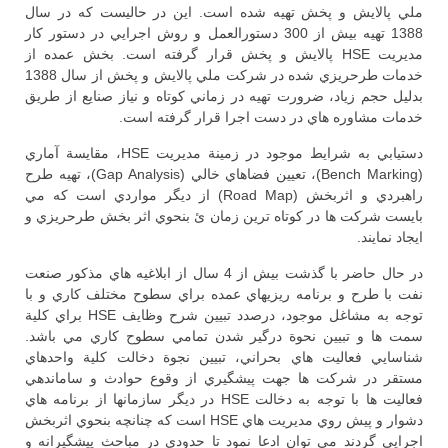
ملي پالايش و پخش تهيه شده است. اين در حاليست كه در سال
1388 تهيه بيش از 300 دستورالعمل و روش اجرايي در دستور كار
مديريت HSE پالايش و پخش قرار گرفته است. بخش عمده از
خدمات طرحريزي شده در شركت ملي پالايش و پخش از سال 1388
بدليل حجم زياد، ضرورت تهيه در زماني كوتاه و نياز صنايع از طريق
خدمات مشاوره هاي در دست اجرا قرار گرفته است.
دستيابي به شرايط موجود در زمينة مديريت HSE، مقايسة آماري
(Bench Marking)، تعيين فضاهاي خالي (Gap Analysis)، تهيه طرح
راهبردي و اثربخش (Road Map) از ديگر مواردي است كه مي
بايست شركت ها در كوتاه ترين زمان ئ بنحوي اثر بخش طرحريزي و
ايجاد نمايند.
در حال حاضر با گذشت بيش از 4 سال از ابلاغيه هاي مذكور صنعت
نفت با طرح و برنامه ريزيهاي عمده براي سطوح مختلف كاري و با
توجه به مشاغل موجود، درصدد تبيين شرح وظايف HSE براي كلية
سمت ها و تبيين نحوة درگير شدن تمامي سطوح كاري مي باشد.
شناسايي فعاليت هاي بحراني، تبيين نجوة دخالت كلية واحدهاي
مستقر در شركت ها جهت پيشگيري از وقوع حوادث و ساماندهي
فعاليت ها با توجه به دخالت HSE در ديگر سازمانها از برنامه هاي
دشوار و پيش روي مديريت هاي HSE است كه چنانچه بنحوي اثربخش
اجرايي گردند مي توان ادعا نمود تا حدودي در مباحث پيشگيرانه و