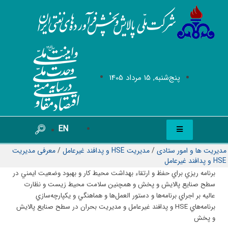
پنج‌شنبه, 15 مرداد 1405
EN
مدیریت ها و امور ستادی
/
مدیریت HSE و پدافند غیرعامل
/
معرفی مدیریت
HSE و پدافند غیرعامل
برنامه ريزي براي حفظ و ارتقاء بهداشت محيط كار و بهبود وضعيت ايمني در
سطح صنايع پالايش و پخش و همچنين سلامت محيط زيست و نظارت
عاليه بر اجراي برنامه‌ها و دستور العمل‌ها و هماهنگي و يكپارچه‌سازي
برنامه‌هاي HSE و پدافند غير‌عامل و مديريت بحران در سطح صنايع پالايش
و پخش