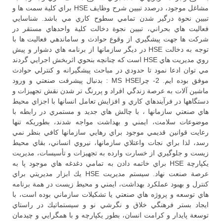
مشاغل موجود، درصدد تبيين شرح وظايف HSE براي كلية سمت ها و
تبيين نحوة درگير شدن تمامي سطوح كاري مي باشد. شناسايي
فعاليت هاي بحراني، تبيين نجوة دخالت كلية واحدهاي مستقر در
شركت ها جهت پيشگيري از وقوع حوادث و ساماندهي فعاليت ها با
توجه به دخالت HSE در ديگر سازمانها از برنامه هاي دشوار و پيش
روي مديريت هاي HSE است كه چنانچه بنحوي اثربخش اجرايي گردند
مي توان ادعا نمود تا حدودي در مباحث پيشگيرانه و كنترلي حوادث
موفق بوده ايم. 2- چراMS HSE : بدنبال پيشرفت صنعتي و ورود
ماشين آلات به عرصة زندگي افراد و پررنگ تر شدن نقش تجهيزات و
دستگاهها در فرآيندهاي كاري و افزايش تعامل انسانها با اجزاي محيط
هاي صنعتي سازمانها ، با چالش هاي جديد و مستمري در رابطه با
موضوعات سلامت، ايمني و بهداشت مواجه شدند، بطوريكه تنها
رعايت قوانين قديمي موجود براي رهايي سازمانها كافي بنظر نمي
رسد، لذا براي نجات واعتلاي سازمانها، نيروي انساني، بقاي محيط
زيست و جلوگيري از خسارت وارده به تجهيزات و تأسيسات، مديريت
يكپارچة HSE براي خاتمه دادن به تمامي دغدغه هاي موجود پا به
عرصة صنعت نهاد. سيستم مديريت HSE يك ابزار مديريتي براي
كنترل و بهبود عملكرد بهداشت، ايمني و محيط زيست در همة برنامه
هاي توسعه و پروژه هاي صنعتي يا تشكيلات سازماني بوده است، با
ايجاد بستر فرهنگي خلاق و نگرشي نو و سيستماتيك در راستاي
توسعة پايدار و كرامت انسان، بطور يكپارچه و با همگرايي و چيدمان