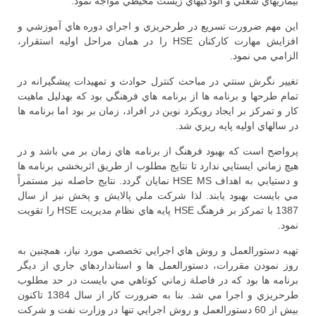
بيماريهاي شغلي و آلودگيهاي زيست محيطي مواجه نمود.
اين مهم ضرورت تسريع در طرحريزي و اجراي دوره هاي آموزشي و
افزايش مهارت كاركنان HSE را در همان مراحل اوليه استقرار،
الزامي مي نمود.
تغيير نگرش سنتي در مباحث كنترل حوادث و تمهيدات پيشگيرانه در
تمام طرحها و برنامه ها از برنامه هاي فرهنگي بود كه بهدليل ماهيت
كار و تمركز بر ايجاد رويكرد نوين در افراد، زمان بر بود اما برنامه ها
در سالهاي اوليه پايه ريزي شد.
پرواضح است كه بهبود فرهنگ از برنامه هاي زمان بر مي باشد و در
هيچ زماني ايستايي ندارد تا نتايج مطلوب از طريق اثربخشي برنامه ها
و دستيابي به اهداف HSE MS نمايان گردد. نتايج حاصله نيز مستمراً
مي بايست بهبود يابند. لذا شركت ملي پالايش و پخش نيز از سال
1387 با تمركز بر فرهنگ HSE پايه هاي نظام مديريت HSE را تقويت
نمود.
تهيه دستورالعمل و روش هاي اجرايي تخصصي مورد نياز، همچنين به
روز نمودن مقررات، دستورالعمل ها و استانداردهاي جاري از ديگر
برنامه ها بود كه در فاصلة زماني كوتاهي مي بايست در حد مطلوب
طرحريزي و اجرا مي شد. بنا به ضرورت كار از سال 1384 تاكنون
بيش از 60 دستورالعمل و روش اجرايي تنها در وزارت نفت و شركت