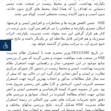
يكپارچه بهداشت، ايمني و محيط زيست در صنعت نفت مسير
دستيابي به اهداف را كه همانا ايجاد محيط هاي كاري بدون حادثه،
بدون آسيب و بدون آلاينده زيست محيطي است، كوتاه مي نمايد.
HSE ضمن كاهش هزينه ها و مخاطرات و افزايش ايمني و فرصتها،
امكان مميزي يكپارچه و مطمئن را نيز فراهم مي آورد. بدين ترتيب در
كنار هم قرار گرفتن اين سه مقوله تحت مديريت يكپارچه، اثرات
سينرژيك و هم افزايي قابل ملاحظه اي بر يكديگر داشته و نتايج مثبت
جمع جبري آن، به مراتب بيشتر از گذشته خواهد بود.
توان خو
در تاريخ 29/11/1380 وزير محترم نفت با استقرار نظام مديريت
HSE در صنعت نفت موافقت نمودند و مقرر گرديد كه پس از بررسي
منابع موجود در اين خصوص، مدل و راهنمايي جهت استقرار نظام
مديريت بهداشت، ايمني و محيط زيست در دستور كار شوراي مركزي
نظارت بر ايمني و آتش نشاني قرار گيرد اين در حالي بود كه بيش از
سه سال قبل مطالعات مذكور و انتخاب بهترين گزينه جهت استقرار
سيستم كديريت ايمن، اثربخش و كارا بطور غير رسمي شروع شده
بود. پس از مصوبه شوراء كميتة كارشناسي و تخصصي ايمني و آتش
نشاني جهت انجام مطالعة گسترده در اسناد، سوابق و بررسي هاي
دقيق نتايج تجربيات شركت هاي نفتي بين المللي در زمينة استقرار
نظام مديريت HSE تشكيل گرديد. نتايج بررسي مدلهاي مختلف و
مطالعات بعمل آمده توسط اين كميته منجر به انتخاب مدل انجمن بين