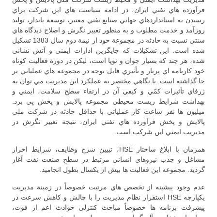
فرآورده هاي نفتي ايران، در ادامه سياست هاي اين شركت براي
رسيدن به استانداردهاي جهاني صنايع نفتي معتبر، توسعة پايدار، توليد
روزآمد و خدمت مطلوب و به منظور تغيير نگرش و اصلاح ديدگاه هاي
سنتي نسبت به حادثه در مجموعة خود از نيمة دوم سال 1383 تشكيل
شده است. اين تشكيلات كه جايگزين ادارات ايمني و آتش نشاني
شده، هر چند كه بسيار جوان و نوپا است، ليكن در دورة فعاليت كوتاه
خود كارنامه اي پربار و تأثيري قابل توجه در مجموعه هاي عملياتي بر
جا گذاشته است. با نگاهي مختصر به عملكرد اين مديريت مي توان به
ژرفاي تأثيرات كمّي و كيفي آن در ارتقاء سطح سلامت، ايمني و
بهداشت شرايط زيست محيطي مجموعه پالايش و پخش پي برد.
ميليون ها نفر ساعت كار عملياتي با حداقل حادثه در شركت ملي
پالايش و پخش فرآورده هاي نفتي ايران، نتيجة تغيير نگرش در
مديريت ايمني اين شركت است.
همزمان با ابلاغ ساختار HSE، تبيين شرح وظايف، شرايط احراز
مشاغل و جذب نيروهاي انساني مرتبط در سطح صنعت نفت آغاز
گرديد. مجموعه اين فعاليت ها بيش از يكسال بطول انجاميد.
عدم وجود پيشينه از تخصص هاي مرتبت خصوصاً در زمينة مديريت
يكپارچه HSE استقرار نظام مديريت را با چالش و كاهش سرعت در
پيشرفت برنامه ها خصوصاً مباحث كنترلي حوادث اعم از فوت،