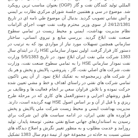
المللي توليد كنندگان نفت و گاز (OGP) بعنوان مناسب ترين رويكرد
شد. موضوع در سي و هفتمين جلسة شوراي مركزي نظارت بر ايمني
و آتش نشاني تصويب گرديد. بدنبال آن موضوع طي نامه اي در تاريخ
24/12/1381 از سوي وزير محترم وقت نفت جهت اجراي الزامات
نظام مديريت بهداشت، ايمني و محيط زيست در تمامي سطوح
صنعت نفت ابلاغ گرديد. بررسي منابع و نيروي انساني، ساختار
سازماني همچنين تسهيلات مورد نياز از مواردي بود كه به ترتيب در
دستور كار قرار گرفت. اولين نمودار سازماني HSE را، در ابتداي سال
1383 شركت ملي نفت ايران ابلاغ نمود. در تاريخ 5/5/1383 وزارت
نفت نمودار سازماني HSE را به تمامي سطوح صنعت نفت، وزارت
نفت، شركت هاي اصلي نفت، گاز ، پتروشي، پالايش و پخش و هر يك
از شركت هاي زيرمجموعه به تفكيك ابلاغ نمود. از آن پس تاكنون
تمامي شركت هاي نفتي در راستاي اهداف و خط و مشي تعيين شده
حركت نموده و با تلاش فراوان سعي بر انجام فعاليت ها و وظايف بر
طبق روشهاي اجرايي و دستورالعمل هاي كاري كه در مرحلة طرح
ريزي و با قبل از آن و بر اساس اصول HSE تهيه گرديده است، دارند.
مديريت بهداشت ايمني و محيط زيست شركت ملي پالايش و پخش
فرآورده هاي نفتي ايران، در ادامه سياست هاي اين شركت براي
رسيدن به استانداردهاي جهاني صنايع نفتي معتبر، توسعة پايدار، توليد
روزآمد و خدمت مطلوب و به منظور تغيير نگرش و اصلاح ديدگاه هاي
سنتي نسبت به حادثه در مجموعة خود از نيمة دوم سال 1383 تشكيل