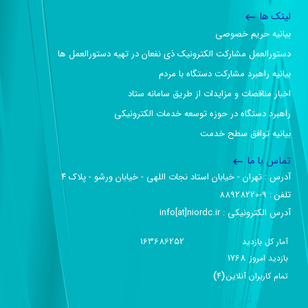
لینک ها
بیانیه حریم خصوصی
دستورالعمل مشارکت الکترونیک ذی نفعان در تهیه دستورالعمل ها
بیانیه راهبرد مشارکت دستگاه با مردم
اخبار مناقصات و مزایدات از طریق سامانه ستاد
راهبرد دستگاه در حوزه توسعه خدمات الکترونیکی
بیانیه توافق سطح خدمت
تماس با ما
آدرس :‌ تهران - خیابان استاد نجات اللهی - خیابان ورشو - پلاک ۴
تلفن :‌ 9-88928220
آدرس الکترونیکی :‌ info[at]niordc.ir
163686252
آمار کل بازدید
1768
بازديد امروز
تمام کاربران آنلاين
(
4
)
گزارش آمار سایت - خلاصه