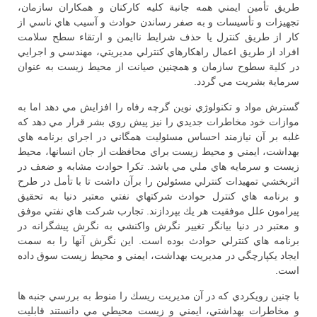
طريق تأمين ايمني همه جانبة كليه كاركنان و همكاران سازمان،
تجهيزات و تأسيسات و به صفر رساندن حوادث و آسيب هاي ناسي از
كار از طريق كنترل يا حذف شرايط ناايمن و ارتقاء سطح سلامت
افراد از طريق اعمال راهكارهاي كنترلي مديريتي، مهندسي و اجرايي
در كلية سطوح سازمان و همچنين صيانت از محيط زيست به عنوان
سرماية بشريت مي گردد.
گسترش مواد و تكنولوژي نوين گرچه رفاه را افزايش مي دهد اما به
موازات خود مخاطرات جديدي را نيز پيش روي بشر قرار مي دهد كه
غلبه بر آن نيازمند احساس مسئوليت همگاني در اجراي برنامه هاي
بهداشت، ايمني و محيط زيست براي محافظت از جان انسانها، محيط
زيست و سرمايه هاي ملي مي باشد. تكرا حوادث مشابه و ضعف در
اثربخشي تمهيدات كنترلي مسئولين را برآن داشت تا با تأمل در طرح
و برنامه هاي كنترل حوادث شركتهاي نفتي معتبر دنيا به تحقيق
پيرامون علل موفقيت هر يك بپردازند. تجارب شركت هاي نفتي موفق
و معتبر در دنيا بيانگر تغيير نگرش واكنشي به نگرش پيشگرانه در
برنامه هاي كنترلي حوادث بوده است. اين نگرش آنها را به سمت
ايجاد يكپارچگي در مديريت بهداشت، ايمني و محيط زيست سوق داده
است.
با چنين رويكردي كه در آن مديريت ريسك را منوط به بررسي جنبه ها
و مخاطرات بهداشتي، ايمني و زيست محيطي مي دانستند قابليت