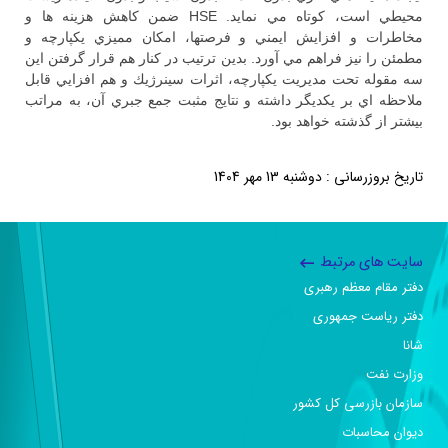
محيطي است، كوتاه مي نمايد. HSE ضمن كاهش هزينه ها و
مخاطرات و افزايش ايمني و فرصتها، امكان مميزي يكپارچه و
مطمئن را نيز فراهم مي آورد. بدين ترتيب در كنار هم قرار گرفتن اين
سه مقوله تحت مديريت يكپارچه، اثرات سينرژيك و هم افزايي قابل
ملاحظه اي بر يكديگر داشته و نتايج مثبت جمع جبري آن، به مراتب
بيشتر از گذشته خواهد بود.
تاریخ بروزرسانی : دوشنبه 13 مهر 1404
سایت های مرتبط
دفتر مقام معظم رهبری
دفتر ریاست جمهوری
شانا
وزارت نفت
سازمان بازرسی کل کشور
دیوان محاسبات