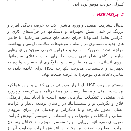
كنترلي حوادث موفق بوده ايم.
2- چراHSE
MS
:
بدنبال پيشرفت صنعتي و ورود ماشين آلات به عرصة زندگي افراد و
پررنگ تر شدن نقش تجهيزات و دستگاهها در فرآيندهاي كاري و
افزايش تعامل انسانها با اجزاي محيط هاي صنعتي سازمانها ، با چالش
هاي جديد و مستمري در رابطه با موضوعات سلامت، ايمني و بهداشت
مواجه شدند، بطوريكه تنها رعايت قوانين قديمي موجود براي رهايي
سازمانها كافي بنظر نمي رسد، لذا براي نجات واعتلاي سازمانها،
نيروي انساني، بقاي محيط زيست و جلوگيري از خسارت وارده به
تجهيزات و تأسيسات، مديريت يكپارچة HSE براي خاتمه دادن به
تمامي دغدغه هاي موجود پا به عرصة صنعت نهاد.
سيستم مديريت HSE يك ابزار مديريتي براي كنترل و بهبود عملكرد
بهداشت، ايمني و محيط زيست در همة برنامه هاي توسعه و پروژه
هاي صنعتي يا تشكيلات سازماني بوده است، با ايجاد بستر فرهنگي
خلاق و نگرشي نو و سيستماتيك در راستاي توسعة پايدار و كرامت
انسان، بطور يكپارچه و با همگرايي و چيدمان هم افزاي نيروهاي
انساني و امكانات و تجهيزات و با استفاده از سيستم آموزش كارآمد،
مميزيهاي دوره اي، ارزيابي، بهبود مستمر، موجب به حداقل رساندن
اثرات نامطلوب صنعت بر محيط و افزايش اثرات مطلوب آن از