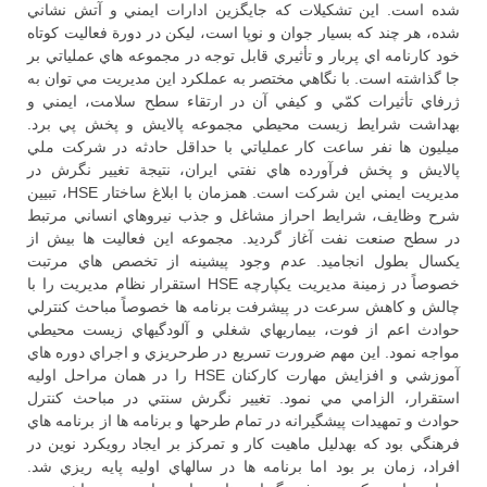
شده است. اين تشكيلات كه جايگزين ادارات ايمني و آتش نشاني
شده، هر چند كه بسيار جوان و نوپا است، ليكن در دورة فعاليت كوتاه
خود كارنامه اي پربار و تأثيري قابل توجه در مجموعه هاي عملياتي بر
جا گذاشته است. با نگاهي مختصر به عملكرد اين مديريت مي توان به
ژرفاي تأثيرات كمّي و كيفي آن در ارتقاء سطح سلامت، ايمني و
بهداشت شرايط زيست محيطي مجموعه پالايش و پخش پي برد.
ميليون ها نفر ساعت كار عملياتي با حداقل حادثه در شركت ملي
پالايش و پخش فرآورده هاي نفتي ايران، نتيجة تغيير نگرش در
مديريت ايمني اين شركت است. همزمان با ابلاغ ساختار HSE، تبيين
شرح وظايف، شرايط احراز مشاغل و جذب نيروهاي انساني مرتبط
در سطح صنعت نفت آغاز گرديد. مجموعه اين فعاليت ها بيش از
يكسال بطول انجاميد. عدم وجود پيشينه از تخصص هاي مرتبت
خصوصاً در زمينة مديريت يكپارچه HSE استقرار نظام مديريت را با
چالش و كاهش سرعت در پيشرفت برنامه ها خصوصاً مباحث كنترلي
حوادث اعم از فوت، بيماريهاي شغلي و آلودگيهاي زيست محيطي
مواجه نمود. اين مهم ضرورت تسريع در طرحريزي و اجراي دوره هاي
آموزشي و افزايش مهارت كاركنان HSE را در همان مراحل اوليه
استقرار، الزامي مي نمود. تغيير نگرش سنتي در مباحث كنترل
حوادث و تمهيدات پيشگيرانه در تمام طرحها و برنامه ها از برنامه هاي
فرهنگي بود كه بهدليل ماهيت كار و تمركز بر ايجاد رويكرد نوين در
افراد، زمان بر بود اما برنامه ها در سالهاي اوليه پايه ريزي شد.