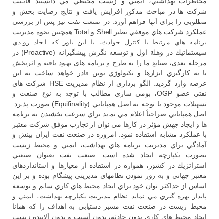
مخاطرات بهداشتي، ايمني و زيست محيطي مي دانستند قابليت
شركت ها در مباحث مذكور افزايش يافت و نتايج رضايت بخش و
مطلوبي را براي آنها فراهم آورد. در صنعت نفت نيز پس از بررسي
عملكرد شركت هاي موفقي نظير Shell و Total همچنين نحوة مديريت
برنامه هاي مرتبط با كنترل حوادث، با اين باور كه ايجاد روندي
سيستماتيك در وهلة اول و توسعه نگرش پيشگيرانه (Proactive) در
مرحلة بعدي، صنايع ما را به طرح و برنامه هاي بهبود يافته و اثربخش
با به كارگيري ابزارها و تكنولوژي نوين قادر خواهد ساخت به اين
عرصه وارد گرديد. الگو برداري از نظام مديريت HSE شركت هاي
نفتي عضو OGP، بومي سازي مطالب با توجه به نوع صنعت و
تسهيلات موجود با توجه به اصل همپاياني (Equifinality) صورت پذيرد.
اصل همپاياني صراحتاً اعلام مي نمايد براي سرعت بخشيدن به برنامه
ها و ايجاد جهش مؤثر در كارها مي توان از تجارب موفق شركت معتبر
با عملكرد مشابه استفاده نمود. امروزه در صنعت نفت ايران بينش و
آمادگي براي مديريت برنامه هاي بهداشت، ايمني و محيط زيست
بصورت يكپارچه ايجاد شده است. صنعت نفت بعنوان صنعتي
استراتژيك در كشور، همواره در استفاده از معيارها و استانداردهاي
معتبر جهاني و به روز نمودن نظامهاي مديريتي پيشگام بوده و بر اين
اساس از حداكثر توان خود براي ايجاد محيط هاي كاري سالم و توسعة
پايدار بهره گيري مي نمايد. نظام مديريت يكپارچه بهداشت، ايمني و
محيط زيست در صنعت نفت مسير دستيابي به اهداف را كه همانا
ايجاد محيط هاي كاري بدون حادثه، بدون آسيب و بدون آلاينده زيست