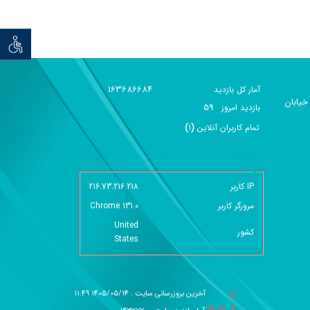
توان خو
163686684
آمار کل بازدید
خیابان
59
بازديد امروز
تمام کاربران آنلاين
(
1
)
گزارش آمار سایت - خلاصه
IP کاربر
216.73.216.218
مرورگر کاربر
Chrome 131.0
United
کشور
States
آخرین بروزرسانی سایت : 1405/05/14 11:49