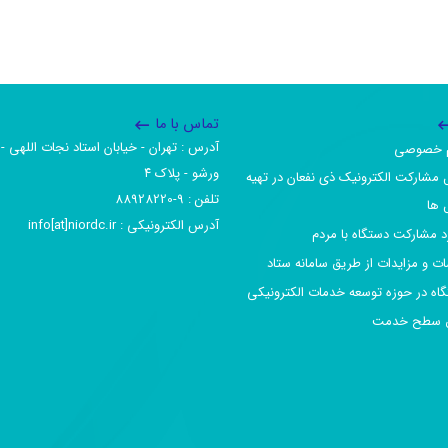
تماس با ما
آدرس :‌ تهران - خیابان استاد نجات اللهی - 
یم خصوصی
ورشو - پلاک ۴
 مشارکت الکترونیک ذی نفعان در تهیه
تلفن :‌ 9-88928220
 ها
آدرس الکترونیکی :‌ info[at]niordc.ir
رد مشارکت دستگاه با مردم
ات و مزایدات از طریق سامانه ستاد
گاه در حوزه توسعه خدمات الکترونیکی
افق سطح خدمت