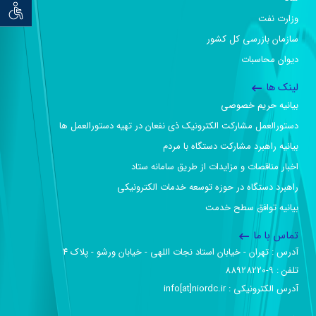
توان خو
وزارت نفت
سازمان بازرسی کل کشور
دیوان محاسبات
لینک ها
بیانیه حریم خصوصی
دستورالعمل مشارکت الکترونیک ذی نفعان در تهیه دستورالعمل ها
بیانیه راهبرد مشارکت دستگاه با مردم
اخبار مناقصات و مزایدات از طریق سامانه ستاد
راهبرد دستگاه در حوزه توسعه خدمات الکترونیکی
بیانیه توافق سطح خدمت
تماس با ما
آدرس :‌ تهران - خیابان استاد نجات اللهی - خیابان ورشو - پلاک ۴
تلفن :‌ 9-88928220
آدرس الکترونیکی :‌ info[at]niordc.ir