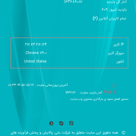
163689081
آمار کل بازدید
609
بازديد امروز
تمام کاربران آنلاين
(
4
)
گزارش آمار سایت - خلاصه
IP کاربر
216.73.216.124
مرورگر کاربر
Chrome 131.0
کشور
United States
آخرین بروزرسانی سایت : 1405/05/17 08:33
آمار بازدید سایت :
143272
دستور العمل نحوه ی بارگذاری محتوی وب سایت
همه حقوق این سایت متعلق به شرکت ملی پالایش و پخش فرآورده های