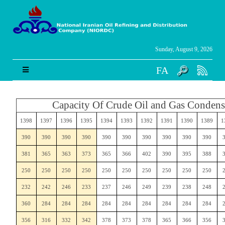
Sunday, August 9, 2026
FA
Capacity Of Crude Oil and Gas Condens
1398
1397
1396
1395
1394
1393
1392
1391
1390
1389
1
390
390
390
390
390
390
390
390
390
390
381
365
363
373
365
366
402
390
395
388
250
250
250
250
250
250
250
250
250
250
232
242
246
233
237
246
249
239
238
248
360
284
284
284
284
284
284
284
284
284
356
316
332
342
378
373
378
365
366
356