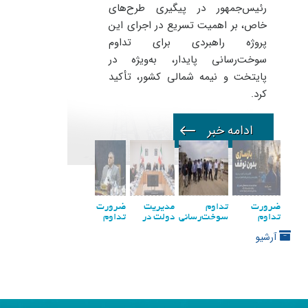
رئیس‌جمهور در پیگیری طرح‌های
خاص، بر اهمیت تسریع در اجرای این
پروژه راهبردی برای تداوم
سوخت‌رسانی پایدار، به‌ویژه در
پایتخت و نیمه شمالی کشور، تأکید
کرد.
ضرورت
تداوم
مدیریت
ضرورت
بنزین؛
دومین
تداوم
سوخت‌رسانی
دولت در
تداوم
تدبیری
شماره
برگزاری
پایدار در
كاهش
برگزاری
برای حفظ
نفت‌تایم
آرشیو
نشست‌های
كشور با
مصرف
نشست‌های
امنیت
منتشر
مدیریت
پیشبرد
سوخت با
مدیریت
انرژی
شد
پروژه
طرح‌های
وجود
پروژه
بازسازی
بازسازی
آسیب به
بازسازی
پالایشگاه‌های
تأسیسات
زیرساخت‌ها
پالایشگاه‌های
آسیب‌دیده
آسیب‌دیده
آسیب‌دیده