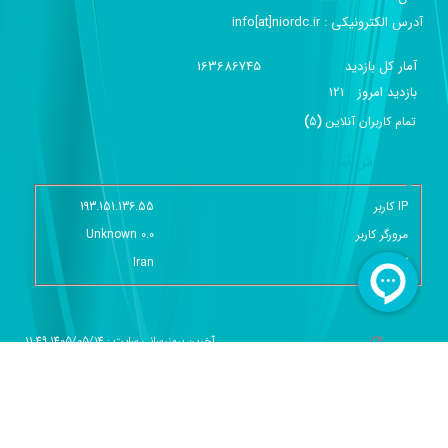
تلفن :‌ 9-88928220
آدرس الکترونیکی :‌ info[at]niordc.ir
آمار کل بازدید
163686745
بازديد امروز
121
تمام کاربران آنلاين
(
5
)
گزارش آمار سایت - خلاصه
IP کاربر
193.151.136.55
مرورگر کاربر
Unknown 0.0
کشور
Iran
آخرین بروزرسانی سایت : 1405/05/14 11:49
آمار بازدید سایت :
143272
دستور العمل نحوه ی بارگذاری محتوی وب سایت