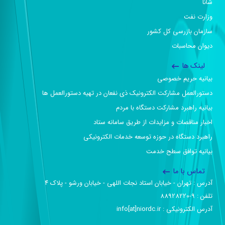
شانا
وزارت نفت
سازمان بازرسی کل کشور
دیوان محاسبات
لینک ها
بیانیه حریم خصوصی
دستورالعمل مشارکت الکترونیک ذی نفعان در تهیه دستورالعمل ها
بیانیه راهبرد مشارکت دستگاه با مردم
اخبار مناقصات و مزایدات از طریق سامانه ستاد
راهبرد دستگاه در حوزه توسعه خدمات الکترونیکی
بیانیه توافق سطح خدمت
تماس با ما
آدرس :‌ تهران - خیابان استاد نجات اللهی - خیابان ورشو - پلاک ۴
تلفن :‌ 9-88928220
آدرس الکترونیکی :‌ info[at]niordc.ir