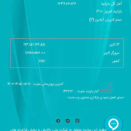
آمار کل بازدید
163687826
بازديد امروز
1201
تمام کاربران آنلاين
(
3
)
گزارش آمار سایت - خلاصه
IP کاربر
193.151.136.55
مرورگر کاربر
Unknown 0.0
کشور
Iran
آخرین بروزرسانی سایت : 1405/05/16 14:02
آمار بازدید سایت :
143272
دستور العمل نحوه ی بارگذاری محتوی وب سایت
همه حقوق این سایت متعلق به شرکت ملی پالایش و پخش فرآورده های